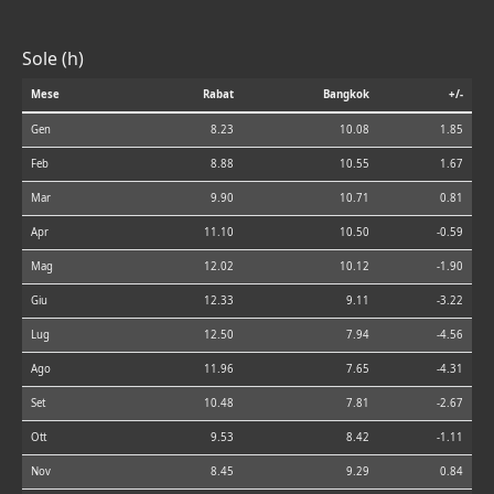
Sole (h)
Mese
Rabat
Bangkok
+/-
Gen
8.23
10.08
1.85
Feb
8.88
10.55
1.67
Mar
9.90
10.71
0.81
Apr
11.10
10.50
-0.59
Mag
12.02
10.12
-1.90
Giu
12.33
9.11
-3.22
Lug
12.50
7.94
-4.56
Ago
11.96
7.65
-4.31
Set
10.48
7.81
-2.67
Ott
9.53
8.42
-1.11
Nov
8.45
9.29
0.84