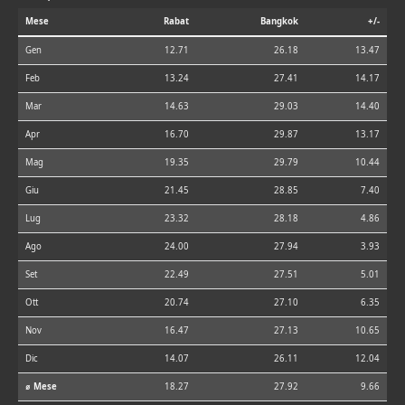
Mese
Rabat
Bangkok
+/-
Gen
12.71
26.18
13.47
Feb
13.24
27.41
14.17
Mar
14.63
29.03
14.40
Apr
16.70
29.87
13.17
Mag
19.35
29.79
10.44
Giu
21.45
28.85
7.40
Lug
23.32
28.18
4.86
Ago
24.00
27.94
3.93
Set
22.49
27.51
5.01
Ott
20.74
27.10
6.35
Nov
16.47
27.13
10.65
Dic
14.07
26.11
12.04
⌀ Mese
18.27
27.92
9.66