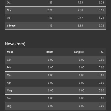
Ott
1.25
7.53
6.28
Nov
2.20
2.38
0.19
Dic
1.80
0.57
-1.23
⌀ Mese
1.13
3.85
2.72
Neve (mm)
Mese
Rabat
Bangkok
+/-
Gen
0.00
0.00
0.00
Feb
0.00
0.00
0.00
Mar
0.00
0.00
0.00
Apr
0.00
0.00
0.00
Mag
0.00
0.00
0.00
Giu
0.00
0.00
0.00
Lug
0.00
0.00
0.00