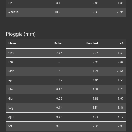
Dic
8.00
9.81
1.81
⌀ Mese
10.28
9.33
-0.95
Pioggia (mm)
Mese
Rabat
Bangkok
+/-
Gen
2.05
0.74
-1.31
Feb
1.73
0.94
-0.80
Mar
1.93
1.26
-0.68
Apr
1.27
2.81
1.53
Mag
0.64
4.38
3.73
Giu
0.22
4.89
4.67
Lug
0.04
5.51
5.46
Ago
0.04
5.76
5.72
Set
0.36
9.39
9.03