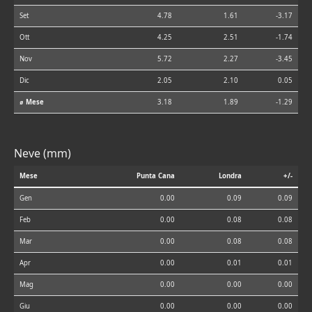
Set
4.78
1.61
-3.17
Ott
4.25
2.51
-1.74
Nov
5.72
2.27
-3.45
Dic
2.05
2.10
0.05
⌀ Mese
3.18
1.89
-1.29
Neve (mm)
Mese
Punta Cana
Londra
+/-
Gen
0.00
0.09
0.09
Feb
0.00
0.08
0.08
Mar
0.00
0.08
0.08
Apr
0.00
0.01
0.01
Mag
0.00
0.00
0.00
Giu
0.00
0.00
0.00