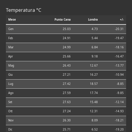
Temperatura °C
Mese
Punta Cana
Londra
+/-
Gen
25.03
4.73
-20.31
Feb
24.91
5.44
-19.47
Mar
24.99
6.84
-18.16
Apr
25.66
9.18
-16.47
Mag
26.43
12.67
-13.77
Giu
27.21
16.27
-10.94
Lug
27.42
18.57
-8.85
Ago
27.59
17.74
-9.85
Set
27.63
15.48
-12.14
Ott
27.24
12.31
-14.93
Nov
26.30
8.09
-18.21
Dic
25.71
6.52
-19.20