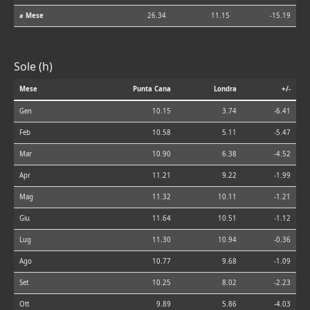
⌀ Mese
26.34
11.15
-15.19
Sole (h)
Mese
Punta Cana
Londra
+/-
Gen
10.15
3.74
-6.41
Feb
10.58
5.11
-5.47
Mar
10.90
6.38
-4.52
Apr
11.21
9.22
-1.99
Mag
11.32
10.11
-1.21
Giu
11.64
10.51
-1.12
Lug
11.30
10.94
-0.36
Ago
10.77
9.68
-1.09
Set
10.25
8.02
-2.23
Ott
9.89
5.86
-4.03