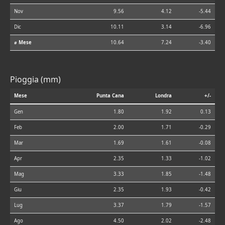
Nov
9.56
4.12
-5.44
Dic
10.11
3.14
-6.96
⌀ Mese
10.64
7.24
-3.40
Pioggia (mm)
Mese
Punta Cana
Londra
+/-
Gen
1.80
1.92
0.13
Feb
2.00
1.71
-0.29
Mar
1.69
1.61
-0.08
Apr
2.35
1.33
-1.02
Mag
3.33
1.85
-1.48
Giu
2.35
1.93
-0.42
Lug
3.37
1.79
-1.57
Ago
4.50
2.02
-2.48