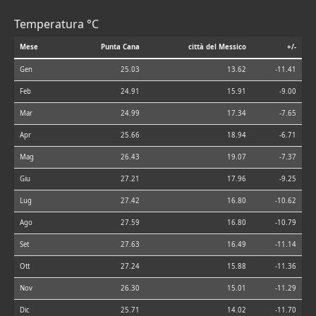
Temperatura °C
Mese
Punta Cana
città del Messico
+/-
Gen
25.03
13.62
-11.41
Feb
24.91
15.91
-9.00
Mar
24.99
17.34
-7.65
Apr
25.66
18.94
-6.71
Mag
26.43
19.07
-7.37
Giu
27.21
17.96
-9.25
Lug
27.42
16.80
-10.62
Ago
27.59
16.80
-10.79
Set
27.63
16.49
-11.14
Ott
27.24
15.88
-11.36
Nov
26.30
15.01
-11.29
Dic
25.71
14.02
-11.70