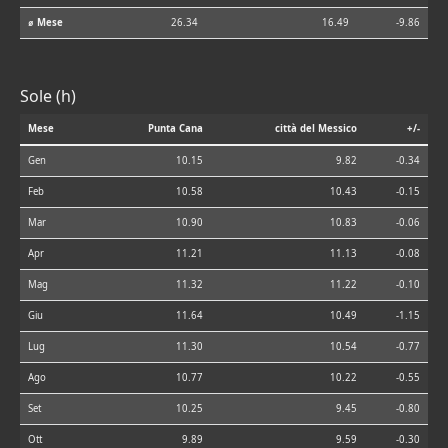
⌀ Mese
26.34
16.49
-9.86
Sole (h)
Mese
Punta Cana
città del Messico
+/-
Gen
10.15
9.82
-0.34
Feb
10.58
10.43
-0.15
Mar
10.90
10.83
-0.06
Apr
11.21
11.13
-0.08
Mag
11.32
11.22
-0.10
Giu
11.64
10.49
-1.15
Lug
11.30
10.54
-0.77
Ago
10.77
10.22
-0.55
Set
10.25
9.45
-0.80
Ott
9.89
9.59
-0.30