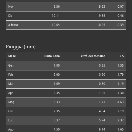
Nov
9.56
9.63
0.07
Dic
10.11
9.65
-0.46
⌀ Mese
10.64
10.25
-0.39
Pioggia (mm)
Mese
Punta Cana
città del Messico
+/-
Gen
1.80
0.25
-1.55
Feb
2.00
0.20
-1.79
Mar
1.69
0.50
-1.19
Apr
2.35
1.05
-1.30
Mag
3.33
1.71
-1.63
Giu
2.35
4.54
2.19
Lug
3.37
5.74
2.37
Ago
4.50
6.14
1.65