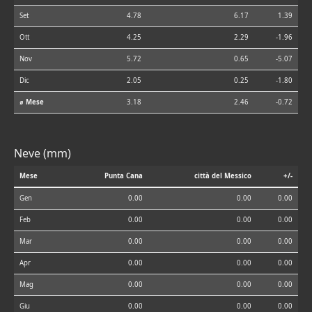
Set
4.78
6.17
1.39
Ott
4.25
2.29
-1.96
Nov
5.72
0.65
-5.07
Dic
2.05
0.25
-1.80
⌀ Mese
3.18
2.46
-0.72
Neve (mm)
Mese
Punta Cana
città del Messico
+/-
Gen
0.00
0.00
0.00
Feb
0.00
0.00
0.00
Mar
0.00
0.00
0.00
Apr
0.00
0.00
0.00
Mag
0.00
0.00
0.00
Giu
0.00
0.00
0.00