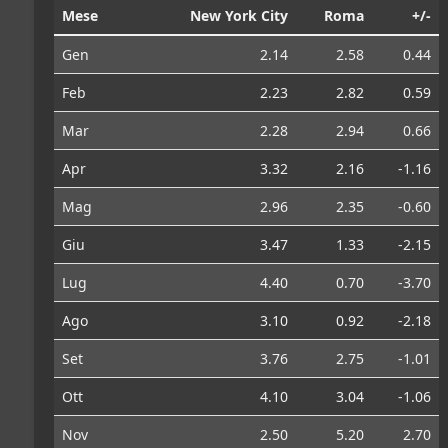
Mese
New York City
Roma
+/-
Gen
2.14
2.58
0.44
Feb
2.23
2.82
0.59
Mar
2.28
2.94
0.66
Apr
3.32
2.16
-1.16
Mag
2.96
2.35
-0.60
Giu
3.47
1.33
-2.15
Lug
4.40
0.70
-3.70
Ago
3.10
0.92
-2.18
Set
3.76
2.75
-1.01
Ott
4.10
3.04
-1.06
Nov
2.50
5.20
2.70