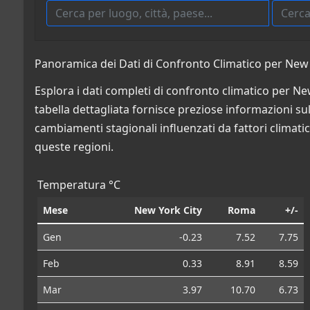
Panoramica dei Dati di Confronto Climatico per New Yo
Esplora i dati completi di confronto climatico per New
tabella dettagliata fornisce preziose informazioni sulle
cambiamenti stagionali influenzati da fattori climatic
queste regioni.
Temperatura °C
Mese
New York City
Roma
+/-
Gen
-0.23
7.52
7.75
Feb
0.33
8.91
8.59
Mar
3.97
10.70
6.73