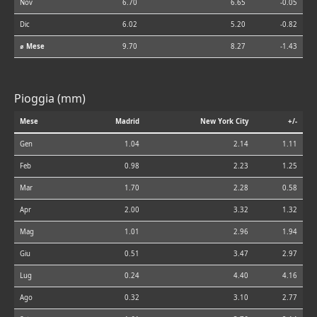
Nov
6.70
6.65
-0.05
Dic
6.02
5.20
-0.82
⌀ Mese
9.70
8.27
-1.43
Pioggia (mm)
Mese
Madrid
New York City
+/-
Gen
1.04
2.14
1.11
Feb
0.98
2.23
1.25
Mar
1.70
2.28
0.58
Apr
2.00
3.32
1.32
Mag
1.01
2.96
1.94
Giu
0.51
3.47
2.97
Lug
0.24
4.40
4.16
Ago
0.32
3.10
2.77