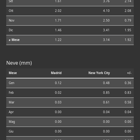
Set
1.61
3.76
2.14
Ott
2.02
4.10
2.08
Nov
1.71
2.50
0.79
Dic
1.46
3.41
1.95
⌀ Mese
1.22
3.14
1.92
Neve (mm)
Mese
Madrid
New York City
+/-
Gen
0.12
0.48
0.36
Feb
0.02
0.85
0.83
Mar
0.03
0.61
0.58
Apr
0.00
0.04
0.04
Mag
0.00
0.00
0.00
Giu
0.00
0.00
0.00