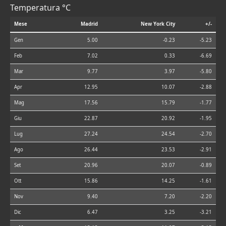
Temperatura °C
Mese
Madrid
New York City
+/-
Gen
5.00
-0.23
-5.23
Feb
7.02
0.33
-6.69
Mar
9.77
3.97
-5.80
Apr
12.95
10.07
-2.88
Mag
17.56
15.79
-1.77
Giu
22.87
20.92
-1.95
Lug
27.24
24.54
-2.70
Ago
26.44
23.53
-2.91
Set
20.96
20.07
-0.89
Ott
15.86
14.25
-1.61
Nov
9.40
7.20
-2.20
Dic
6.47
3.25
-3.21