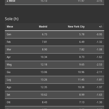
⌀ Mese
15.13
11.97
-3.15
Sole (h)
Mese
Madrid
New York City
+/-
Gen
6.73
5.78
-0.95
Feb
7.81
6.49
-1.32
Mar
8.90
7.82
-1.08
Apr
10.34
8.73
-1.62
Mag
12.18
9.65
-2.53
Giu
13.06
10.96
-2.11
Lug
13.26
11.45
-1.81
Ago
12.35
10.38
-1.97
Set
10.62
8.99
-1.63
Ott
8.43
7.13
-1.30