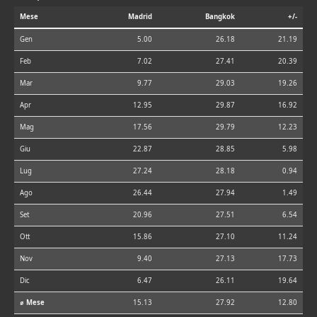
Mese
Madrid
Bangkok
+/-
Gen
5.00
26.18
21.19
Feb
7.02
27.41
20.39
Mar
9.77
29.03
19.26
Apr
12.95
29.87
16.92
Mag
17.56
29.79
12.23
Giu
22.87
28.85
5.98
Lug
27.24
28.18
0.94
Ago
26.44
27.94
1.49
Set
20.96
27.51
6.54
Ott
15.86
27.10
11.24
Nov
9.40
27.13
17.73
Dic
6.47
26.11
19.64
⌀ Mese
15.13
27.92
12.80