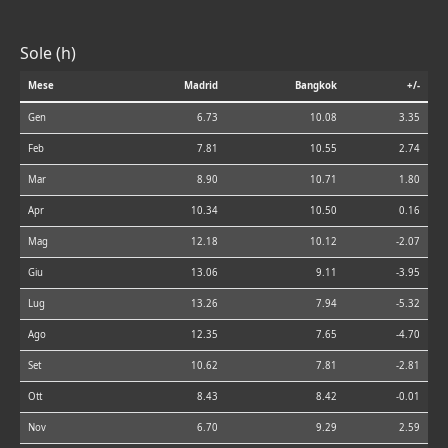
Sole (h)
Mese
Madrid
Bangkok
+/-
Gen
6.73
10.08
3.35
Feb
7.81
10.55
2.74
Mar
8.90
10.71
1.80
Apr
10.34
10.50
0.16
Mag
12.18
10.12
-2.07
Giu
13.06
9.11
-3.95
Lug
13.26
7.94
-5.32
Ago
12.35
7.65
-4.70
Set
10.62
7.81
-2.81
Ott
8.43
8.42
-0.01
Nov
6.70
9.29
2.59