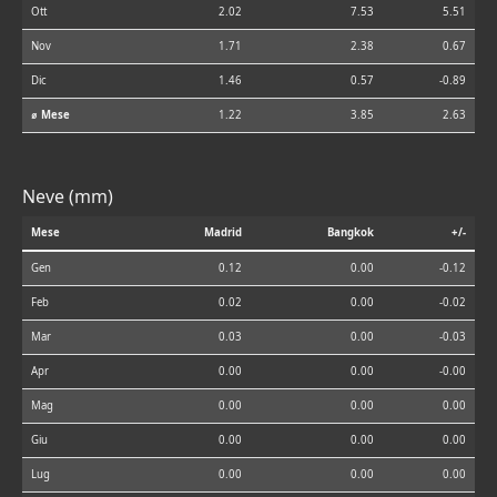
Ott
2.02
7.53
5.51
Nov
1.71
2.38
0.67
Dic
1.46
0.57
-0.89
⌀ Mese
1.22
3.85
2.63
Neve (mm)
Mese
Madrid
Bangkok
+/-
Gen
0.12
0.00
-0.12
Feb
0.02
0.00
-0.02
Mar
0.03
0.00
-0.03
Apr
0.00
0.00
-0.00
Mag
0.00
0.00
0.00
Giu
0.00
0.00
0.00
Lug
0.00
0.00
0.00