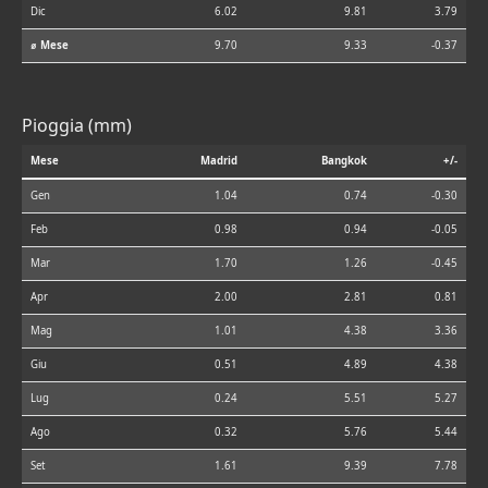
Dic
6.02
9.81
3.79
⌀ Mese
9.70
9.33
-0.37
Pioggia (mm)
Mese
Madrid
Bangkok
+/-
Gen
1.04
0.74
-0.30
Feb
0.98
0.94
-0.05
Mar
1.70
1.26
-0.45
Apr
2.00
2.81
0.81
Mag
1.01
4.38
3.36
Giu
0.51
4.89
4.38
Lug
0.24
5.51
5.27
Ago
0.32
5.76
5.44
Set
1.61
9.39
7.78