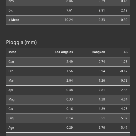
Nov
8.86
9.29
0.43
Dic
7.61
9.81
2.19
⌀ Mese
10.24
9.33
-0.90
Pioggia (mm)
Mese
Los Angeles
Bangkok
+/-
Gen
2.49
0.74
-1.75
Feb
1.56
0.94
-0.62
Mar
2.04
1.26
-0.78
Apr
0.48
2.81
2.33
Mag
0.33
4.38
4.04
Giu
0.16
4.89
4.73
Lug
0.14
5.51
5.37
Ago
0.29
5.76
5.47