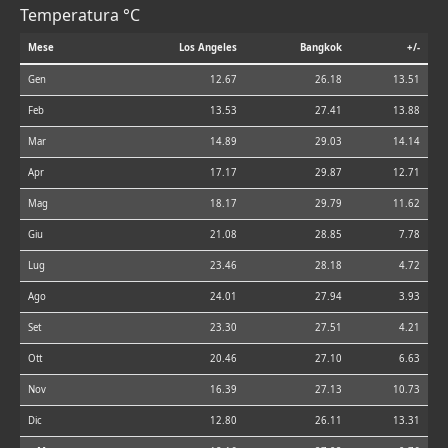
Temperatura °C
Mese
Los Angeles
Bangkok
+/-
Gen
12.67
26.18
13.51
Feb
13.53
27.41
13.88
Mar
14.89
29.03
14.14
Apr
17.17
29.87
12.71
Mag
18.17
29.79
11.62
Giu
21.08
28.85
7.78
Lug
23.46
28.18
4.72
Ago
24.01
27.94
3.93
Set
23.30
27.51
4.21
Ott
20.46
27.10
6.63
Nov
16.39
27.13
10.73
Dic
12.80
26.11
13.31