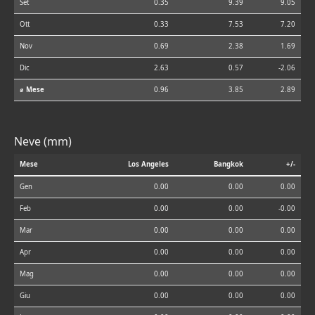
Set
0.35
9.39
9.05
Ott
0.33
7.53
7.20
Nov
0.69
2.38
1.69
Dic
2.63
0.57
-2.06
⌀ Mese
0.96
3.85
2.89
Neve (mm)
Mese
Los Angeles
Bangkok
+/-
Gen
0.00
0.00
0.00
Feb
0.00
0.00
-0.00
Mar
0.00
0.00
0.00
Apr
0.00
0.00
0.00
Mag
0.00
0.00
0.00
Giu
0.00
0.00
0.00