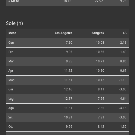
⌀ Mese
18.16
27.92
9.76
Sole (h)
Mese
Los Angeles
Bangkok
+/-
Gen
7.90
10.08
2.18
Feb
9.05
10.55
1.49
Mar
9.85
10.71
0.86
Apr
11.12
10.50
-0.61
Mag
11.31
10.12
-1.19
Giu
12.16
9.11
-3.05
Lug
12.57
7.94
-4.64
Ago
11.81
7.65
-4.16
Set
10.81
7.81
-3.00
Ott
9.79
8.42
-1.37