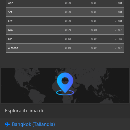
Ago
0.00
0.00
0.00
Set
0.00
0.00
0.00
Ott
0.00
0.00
-0.00
Nov
0.09
0.01
-0.07
Dic
0.18
0.03
-0.14
⌀ Mese
0.10
0.03
-0.07
Esplora il clima di:
Bangkok (Tailandia)