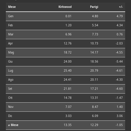
Mese
Kirkwood
Parigi
+/-
Gen
0.01
4.80
4.79
Feb
1.20
5.54
4.34
Mar
6.96
7.73
0.76
Apr
12.76
10.73
-2.03
Mag
18.72
14.17
-4.55
Giu
24.00
18.56
-5.44
Lug
25.40
20.79
-4.61
Ago
24.41
20.11
-4.30
Set
21.81
17.21
-4.60
Ott
14.78
13.31
-1.47
Nov
7.07
8.47
1.40
Dic
3.03
6.09
3.06
⌀ Mese
13.35
12.29
-1.05