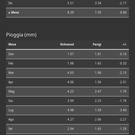
Dic
5.51
3.34
-2.17
⌀ Mese
8.39
7.59
-0.80
Pioggia (mm)
Mese
Kirkwood
Parigi
+/-
Gen
1.97
1.81
-0.16
Feb
1.98
1.65
-0.33
Mar
4.05
1.90
-2.15
Apr
4.06
1.56
-2.51
Mag
4.23
2.47
-1.76
Giu
3.99
2.23
-1.76
Lug
4.98
1.59
-3.40
Ago
4.27
2.06
-2.21
Set
2.94
1.65
-1.29