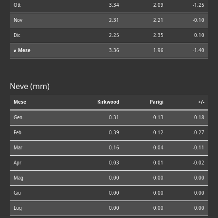
Ott
3.34
2.09
-1.25
Nov
2.31
2.21
-0.10
Dic
2.25
2.35
0.10
⌀ Mese
3.36
1.96
-1.40
Neve (mm)
Mese
Kirkwood
Parigi
+/-
Gen
0.31
0.13
-0.18
Feb
0.39
0.12
-0.27
Mar
0.16
0.04
-0.11
Apr
0.03
0.01
-0.02
Mag
0.00
0.00
0.00
Giu
0.00
0.00
0.00
Lug
0.00
0.00
0.00