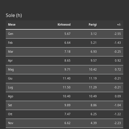
Sole (h)
Mese
Kirkwood
Parigi
+/-
Gen
5.67
3.12
-2.55
Feb
6.64
5.21
-1.43
Mar
7.18
6.93
-0.25
Apr
8.65
9.57
0.92
Mag
9.71
10.42
0.72
Giu
11.40
11.19
-0.21
Lug
11.50
11.29
-0.21
Ago
10.40
10.49
0.09
Set
9.89
8.86
-1.04
Ott
7.47
6.25
-1.22
Nov
6.62
4.39
-2.23