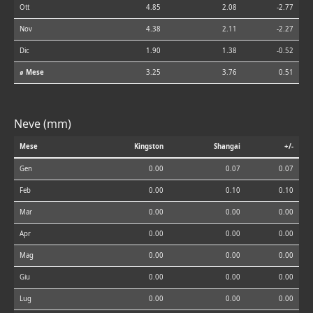
Ott
4.85
2.08
-2.77
Nov
4.38
2.11
-2.27
Dic
1.90
1.38
-0.52
⌀ Mese
3.25
3.76
0.51
Neve (mm)
Mese
Kingston
Shangai
+/-
Gen
0.00
0.07
0.07
Feb
0.00
0.10
0.10
Mar
0.00
0.00
0.00
Apr
0.00
0.00
0.00
Mag
0.00
0.00
0.00
Giu
0.00
0.00
0.00
Lug
0.00
0.00
0.00