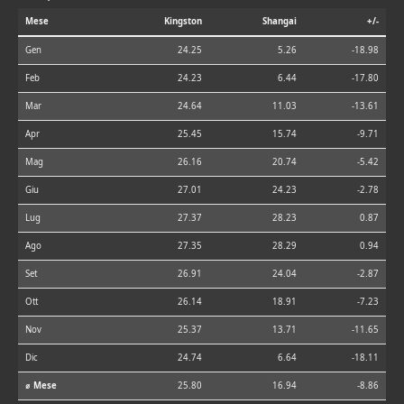
Mese
Kingston
Shangai
+/-
Gen
24.25
5.26
-18.98
Feb
24.23
6.44
-17.80
Mar
24.64
11.03
-13.61
Apr
25.45
15.74
-9.71
Mag
26.16
20.74
-5.42
Giu
27.01
24.23
-2.78
Lug
27.37
28.23
0.87
Ago
27.35
28.29
0.94
Set
26.91
24.04
-2.87
Ott
26.14
18.91
-7.23
Nov
25.37
13.71
-11.65
Dic
24.74
6.64
-18.11
⌀ Mese
25.80
16.94
-8.86