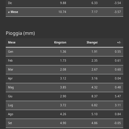
Dic
9.88
6.33
-3.54
⌀ Mese
10.74
7.17
-3.57
Pioggia (mm)
Mese
Kingston
Shangai
+/-
Gen
1.36
1.91
0.55
Feb
1.73
2.35
0.61
Mar
2.08
2.67
0.60
Apr
3.12
3.16
0.04
Mag
3.85
4.32
0.48
Giu
2.90
8.37
5.47
Lug
3.72
6.82
3.11
Ago
4.26
5.10
0.84
Set
4.90
4.86
-0.05