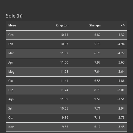
Sole (h)
Mese
Kingston
Shangai
+/-
Gen
10.14
5.82
-4.32
Feb
10.67
5.73
-4.94
Mar
11.02
6.75
-4.27
Apr
11.60
7.97
-3.63
Mag
11.28
7.64
-3.64
Giu
11.41
6.55
-4.86
Lug
11.74
8.73
-3.01
Ago
11.09
9.58
-1.51
Set
10.65
7.71
-2.94
Ott
9.89
7.16
-2.73
Nov
9.55
6.10
-3.45