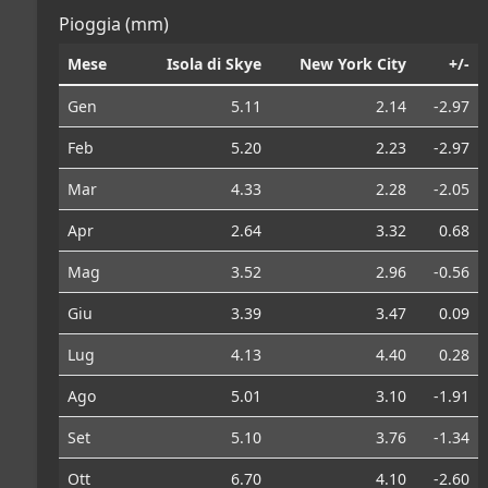
Pioggia (mm)
Mese
Isola di Skye
New York City
+/-
Gen
5.11
2.14
-2.97
Feb
5.20
2.23
-2.97
Mar
4.33
2.28
-2.05
Apr
2.64
3.32
0.68
Mag
3.52
2.96
-0.56
Giu
3.39
3.47
0.09
Lug
4.13
4.40
0.28
Ago
5.01
3.10
-1.91
Set
5.10
3.76
-1.34
Ott
6.70
4.10
-2.60