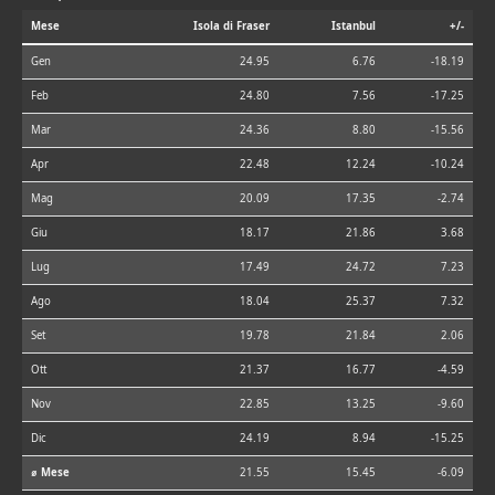
Mese
Isola di Fraser
Istanbul
+/-
Gen
24.95
6.76
-18.19
Feb
24.80
7.56
-17.25
Mar
24.36
8.80
-15.56
Apr
22.48
12.24
-10.24
Mag
20.09
17.35
-2.74
Giu
18.17
21.86
3.68
Lug
17.49
24.72
7.23
Ago
18.04
25.37
7.32
Set
19.78
21.84
2.06
Ott
21.37
16.77
-4.59
Nov
22.85
13.25
-9.60
Dic
24.19
8.94
-15.25
⌀ Mese
21.55
15.45
-6.09