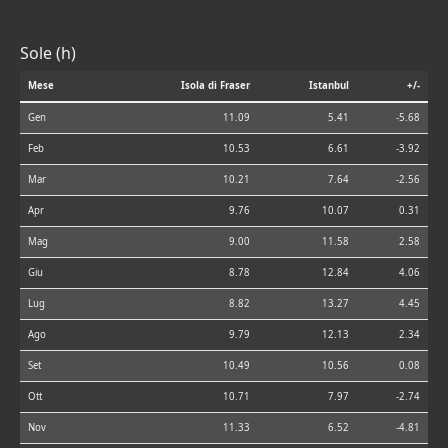
Sole (h)
Mese
Isola di Fraser
Istanbul
+/-
Gen
11.09
5.41
-5.68
Feb
10.53
6.61
-3.92
Mar
10.21
7.64
-2.56
Apr
9.76
10.07
0.31
Mag
9.00
11.58
2.58
Giu
8.78
12.84
4.06
Lug
8.82
13.27
4.45
Ago
9.79
12.13
2.34
Set
10.49
10.56
0.08
Ott
10.71
7.97
-2.74
Nov
11.33
6.52
-4.81