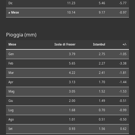
Dic
11.23
5.46
-5.77
⌀ Mese
10.14
9.17
-0.97
Pioggia (mm)
Mese
Isola di Fraser
Istanbul
+/-
Gen
3.79
2.75
-1.05
Feb
5.65
2.27
-3.38
Mar
4.22
2.41
-1.81
Apr
3.13
1.70
-1.44
Mag
3.05
1.52
-1.53
Giu
2.00
1.49
-0.51
Lug
1.68
0.70
-0.99
Ago
1.01
0.51
-0.50
Set
0.93
1.56
0.62