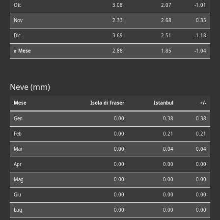
Ott
3.08
2.07
-1.01
Nov
2.33
2.68
0.35
Dic
3.69
2.51
-1.18
⌀ Mese
2.88
1.85
-1.04
Neve (mm)
Mese
Isola di Fraser
Istanbul
+/-
Gen
0.00
0.38
0.38
Feb
0.00
0.21
0.21
Mar
0.00
0.04
0.04
Apr
0.00
0.00
0.00
Mag
0.00
0.00
0.00
Giu
0.00
0.00
0.00
Lug
0.00
0.00
0.00