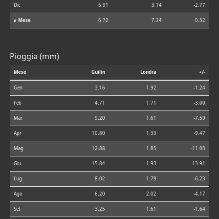
Dic
5.91
3.14
-2.77
⌀ Mese
6.72
7.24
0.52
Pioggia (mm)
Mese
Guilin
Londra
+/-
Gen
3.16
1.92
-1.24
Feb
4.71
1.71
-3.00
Mar
9.20
1.61
-7.59
Apr
10.80
1.33
-9.47
Mag
12.88
1.85
-11.03
Giu
15.84
1.93
-13.91
Lug
8.02
1.79
-6.23
Ago
6.20
2.02
-4.17
Set
3.25
1.61
-1.64