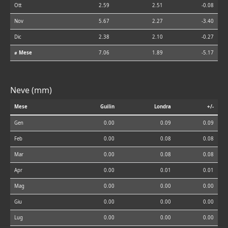
Ott
2.59
2.51
-0.08
Nov
5.67
2.27
-3.40
Dic
2.38
2.10
-0.27
⌀ Mese
7.06
1.89
-5.17
Neve (mm)
Mese
Guilin
Londra
+/-
Gen
0.00
0.09
0.09
Feb
0.00
0.08
0.08
Mar
0.00
0.08
0.08
Apr
0.00
0.01
0.01
Mag
0.00
0.00
0.00
Giu
0.00
0.00
0.00
Lug
0.00
0.00
0.00