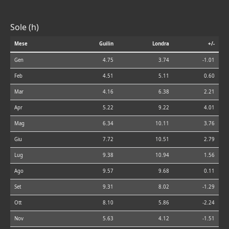
Sole (h)
Mese
Guilin
Londra
+/-
Gen
4.75
3.74
-1.01
Feb
4.51
5.11
0.60
Mar
4.16
6.38
2.21
Apr
5.22
9.22
4.01
Mag
6.34
10.11
3.76
Giu
7.72
10.51
2.79
Lug
9.38
10.94
1.56
Ago
9.57
9.68
0.11
Set
9.31
8.02
-1.29
Ott
8.10
5.86
-2.24
Nov
5.63
4.12
-1.51