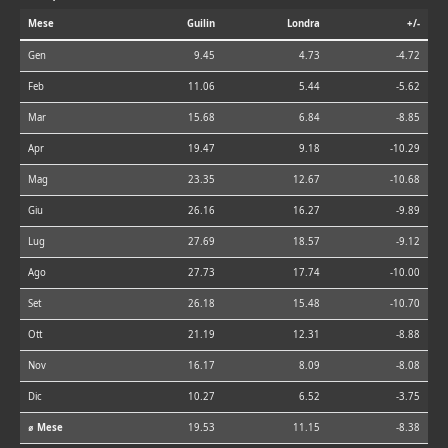
Mese
Guilin
Londra
+/-
Gen
9.45
4.73
-4.72
Feb
11.06
5.44
-5.62
Mar
15.68
6.84
-8.85
Apr
19.47
9.18
-10.29
Mag
23.35
12.67
-10.68
Giu
26.16
16.27
-9.89
Lug
27.69
18.57
-9.12
Ago
27.73
17.74
-10.00
Set
26.18
15.48
-10.70
Ott
21.19
12.31
-8.88
Nov
16.17
8.09
-8.08
Dic
10.27
6.52
-3.75
⌀ Mese
19.53
11.15
-8.38