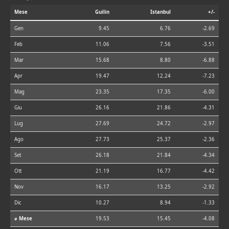
Mese
Guilin
Istanbul
+/-
Gen
9.45
6.76
-2.69
Feb
11.06
7.56
-3.51
Mar
15.68
8.80
-6.88
Apr
19.47
12.24
-7.23
Mag
23.35
17.35
-6.00
Giu
26.16
21.86
-4.31
Lug
27.69
24.72
-2.97
Ago
27.73
25.37
-2.36
Set
26.18
21.84
-4.34
Ott
21.19
16.77
-4.42
Nov
16.17
13.25
-2.92
Dic
10.27
8.94
-1.33
⌀ Mese
19.53
15.45
-4.08