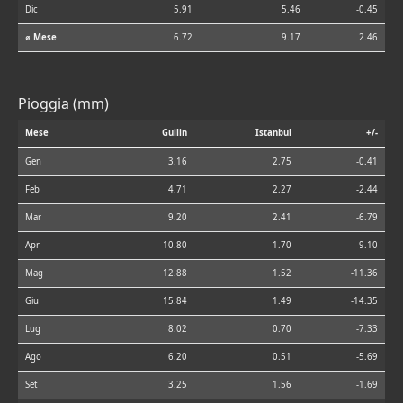
Dic
5.91
5.46
-0.45
⌀ Mese
6.72
9.17
2.46
Pioggia (mm)
Mese
Guilin
Istanbul
+/-
Gen
3.16
2.75
-0.41
Feb
4.71
2.27
-2.44
Mar
9.20
2.41
-6.79
Apr
10.80
1.70
-9.10
Mag
12.88
1.52
-11.36
Giu
15.84
1.49
-14.35
Lug
8.02
0.70
-7.33
Ago
6.20
0.51
-5.69
Set
3.25
1.56
-1.69