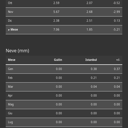
Ott
2.59
2.07
-0.52
Nov
5.67
2.68
-2.99
Dic
2.38
2.51
0.13
⌀ Mese
7.06
1.85
-5.21
Neve (mm)
Mese
Guilin
Istanbul
+/-
Gen
0.00
0.38
0.37
Feb
0.00
0.21
0.21
Mar
0.00
0.04
0.04
Apr
0.00
0.00
0.00
Mag
0.00
0.00
0.00
Giu
0.00
0.00
0.00
Lug
0.00
0.00
0.00