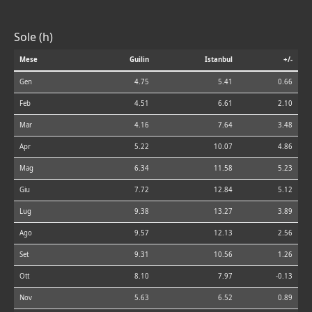
Sole (h)
Mese
Guilin
Istanbul
+/-
Gen
4.75
5.41
0.66
Feb
4.51
6.61
2.10
Mar
4.16
7.64
3.48
Apr
5.22
10.07
4.86
Mag
6.34
11.58
5.23
Giu
7.72
12.84
5.12
Lug
9.38
13.27
3.89
Ago
9.57
12.13
2.56
Set
9.31
10.56
1.26
Ott
8.10
7.97
-0.13
Nov
5.63
6.52
0.89