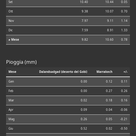
Set
10.40
10.44
0.05
Ott
9.38
10.07
0.70
Nov
7.97
9.11
1.14
Dic
7.59
8.91
1.33
⌀ Mese
9.82
10.60
0.78
Pioggia (mm)
Mese
Dalandsadgad (deserto del Gobi)
Marrakech
+/-
Gen
0.00
0.12
0.11
Feb
0.00
0.27
0.26
Mar
0.02
0.18
0.16
Apr
0.09
0.04
-0.06
Mag
0.26
0.05
-0.21
Giu
0.52
0.02
-0.50