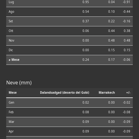
Lug
0.95
0.04
-0.91
Ago
0.54
0.10
-0.44
Set
0.37
0.22
-0.16
Ott
0.06
0.44
0.38
Nov
0.00
0.48
0.48
Dic
0.00
0.15
0.15
⌀ Mese
0.24
0.17
-0.06
Neve (mm)
Mese
Dalandsadgad (deserto del Gobi)
Marrakech
+/-
Gen
0.02
0.00
-0.02
Feb
0.08
0.00
-0.08
Mar
0.09
0.00
-0.09
Apr
0.09
0.00
-0.09