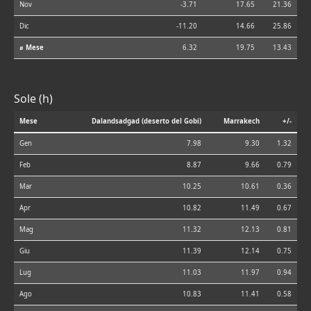
Nov
-3.71
17.65
21.36
Dic
-11.20
14.66
25.86
⌀ Mese
6.32
19.75
13.43
Sole (h)
Mese
Dalandsadgad (deserto del Gobi)
Marrakech
+/-
Gen
7.98
9.30
1.32
Feb
8.87
9.66
0.79
Mar
10.25
10.61
0.36
Apr
10.82
11.49
0.67
Mag
11.32
12.13
0.81
Giu
11.39
12.14
0.75
Lug
11.03
11.97
0.94
Ago
10.83
11.41
0.58