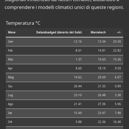
comprendere i modelli climatici unici di queste regioni.
Temperatura °C
Mese
Dalandsadgad (deserto del Gobi)
Marrakech
+/-
Gen
-12.16
13.34
25.50
Feb
-8.01
14.81
22.82
Mar
1.37
16.63
15.26
Apr
8.60
18.19
9.59
Mag
14.62
20.69
6.07
Giu
20.44
21.33
0.89
Lug
23.10
26.48
3.38
Ago
21.41
27.36
5.96
Set
15.49
23.47
7.98
Ott
5.88
22.36
16.48