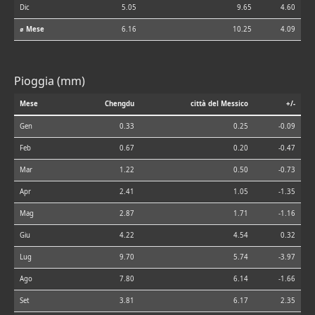
Dic
5.05
9.65
4.60
⌀ Mese
6.16
10.25
4.09
Pioggia (mm)
Mese
Chengdu
città del Messico
+/-
Gen
0.33
0.25
-0.09
Feb
0.67
0.20
-0.47
Mar
1.22
0.50
-0.73
Apr
2.41
1.05
-1.35
Mag
2.87
1.71
-1.16
Giu
4.22
4.54
0.32
Lug
9.70
5.74
-3.97
Ago
7.80
6.14
-1.66
Set
3.81
6.17
2.35