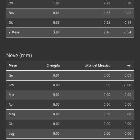
Ott
1.99
2.29
0.30
Nov
0.61
0.65
0.05
Dic
0.39
0.25
-0.14
⌀ Mese
3.00
2.46
-0.54
Neve (mm)
Mese
Chengdu
città del Messico
+/-
Gen
0.01
0.00
-0.01
Feb
0.00
0.00
-0.00
Mar
0.00
0.00
0.00
Apr
0.00
0.00
0.00
Mag
0.00
0.00
0.00
Giu
0.00
0.00
0.00
Lug
0.00
0.00
0.00