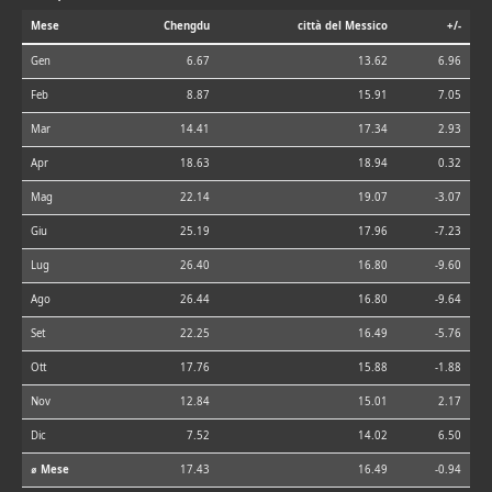
Mese
Chengdu
città del Messico
+/-
Gen
6.67
13.62
6.96
Feb
8.87
15.91
7.05
Mar
14.41
17.34
2.93
Apr
18.63
18.94
0.32
Mag
22.14
19.07
-3.07
Giu
25.19
17.96
-7.23
Lug
26.40
16.80
-9.60
Ago
26.44
16.80
-9.64
Set
22.25
16.49
-5.76
Ott
17.76
15.88
-1.88
Nov
12.84
15.01
2.17
Dic
7.52
14.02
6.50
⌀ Mese
17.43
16.49
-0.94