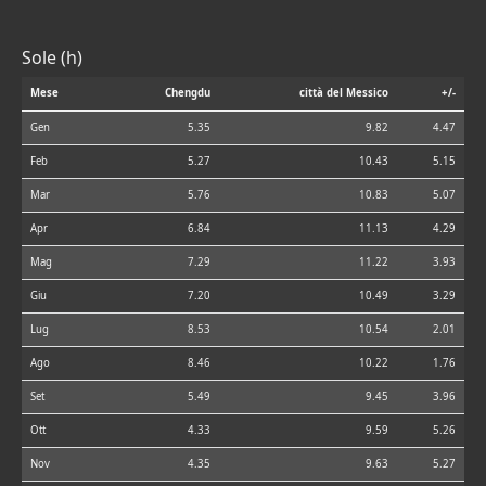
Sole (h)
Mese
Chengdu
città del Messico
+/-
Gen
5.35
9.82
4.47
Feb
5.27
10.43
5.15
Mar
5.76
10.83
5.07
Apr
6.84
11.13
4.29
Mag
7.29
11.22
3.93
Giu
7.20
10.49
3.29
Lug
8.53
10.54
2.01
Ago
8.46
10.22
1.76
Set
5.49
9.45
3.96
Ott
4.33
9.59
5.26
Nov
4.35
9.63
5.27