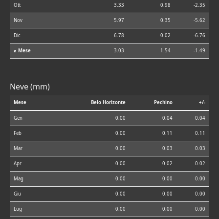
Ott
3.33
0.98
-2.35
Nov
5.97
0.35
-5.62
Dic
6.78
0.02
-6.76
⌀ Mese
3.03
1.54
-1.49
Neve (mm)
Mese
Belo Horizonte
Pechino
+/-
Gen
0.00
0.04
0.04
Feb
0.00
0.11
0.11
Mar
0.00
0.03
0.03
Apr
0.00
0.02
0.02
Mag
0.00
0.00
0.00
Giu
0.00
0.00
0.00
Lug
0.00
0.00
0.00