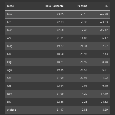
Mese
Belo Horizonte
Pechino
+/-
Gen
23.05
-3.15
-26.20
Feb
22.73
-0.30
-23.03
Mar
22.60
7.48
-15.12
Apr
21.31
14.83
-6.47
Mag
19.27
21.34
2.07
Giu
18.50
25.93
7.43
Lug
18.21
26.99
8.78
Ago
19.35
25.56
6.21
Set
21.99
20.97
-1.02
Ott
22.64
12.95
-9.70
Nov
21.99
4.20
-17.79
Dic
22.36
-2.26
-24.62
⌀ Mese
21.17
12.88
-8.29