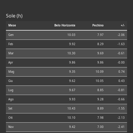
Sole (h)
Mese
Belo Horizonte
Pechino
+/-
Gen
10.03
7.97
-2.06
Feb
9.92
8.29
-1.63
Mar
10.30
9.69
-0.61
Apr
9.86
9.86
-0.00
Mag
9.35
10.09
0.74
Giu
9.62
10.05
0.43
Lug
9.67
8.85
-0.81
Ago
9.93
9.28
-0.66
Set
10.43
8.89
-1.55
Ott
10.10
7.98
-2.13
Nov
9.42
7.00
-2.41