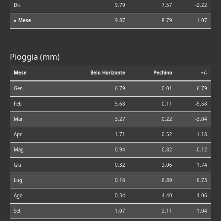
Dic
9.79
7.57
-2.22
⌀ Mese
9.87
8.79
-1.07
Pioggia (mm)
Mese
Belo Horizonte
Pechino
+/-
Gen
6.79
0.01
-6.79
Feb
5.68
0.11
-5.58
Mar
3.27
0.22
-3.04
Apr
1.71
0.52
-1.18
Mag
0.94
0.82
-0.12
Giu
0.32
2.06
1.74
Lug
0.16
6.89
6.73
Ago
0.34
4.40
4.06
Set
1.07
2.11
1.04