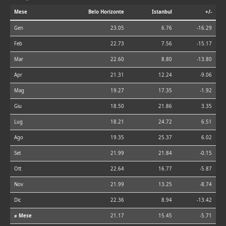
Mese
Belo Horizonte
Istanbul
+/-
Gen
23.05
6.76
-16.29
Feb
22.73
7.56
-15.17
Mar
22.60
8.80
-13.80
Apr
21.31
12.24
-9.06
Mag
19.27
17.35
-1.92
Giu
18.50
21.86
3.35
Lug
18.21
24.72
6.51
Ago
19.35
25.37
6.02
Set
21.99
21.84
-0.15
Ott
22.64
16.77
-5.87
Nov
21.99
13.25
-8.74
Dic
22.36
8.94
-13.42
⌀ Mese
21.17
15.45
-5.71