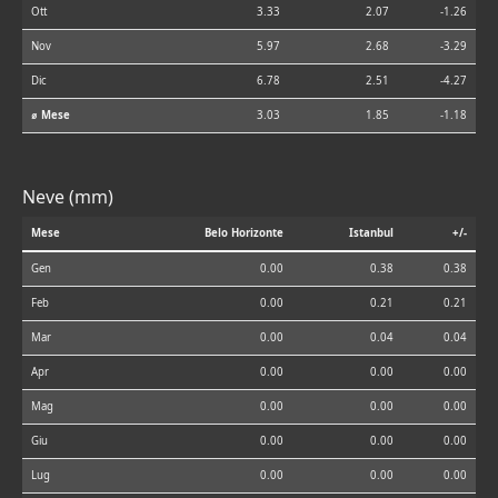
Ott
3.33
2.07
-1.26
Nov
5.97
2.68
-3.29
Dic
6.78
2.51
-4.27
⌀ Mese
3.03
1.85
-1.18
Neve (mm)
Mese
Belo Horizonte
Istanbul
+/-
Gen
0.00
0.38
0.38
Feb
0.00
0.21
0.21
Mar
0.00
0.04
0.04
Apr
0.00
0.00
0.00
Mag
0.00
0.00
0.00
Giu
0.00
0.00
0.00
Lug
0.00
0.00
0.00