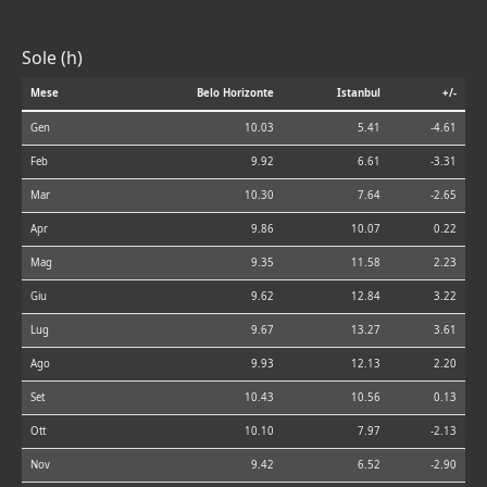
Sole (h)
Mese
Belo Horizonte
Istanbul
+/-
Gen
10.03
5.41
-4.61
Feb
9.92
6.61
-3.31
Mar
10.30
7.64
-2.65
Apr
9.86
10.07
0.22
Mag
9.35
11.58
2.23
Giu
9.62
12.84
3.22
Lug
9.67
13.27
3.61
Ago
9.93
12.13
2.20
Set
10.43
10.56
0.13
Ott
10.10
7.97
-2.13
Nov
9.42
6.52
-2.90