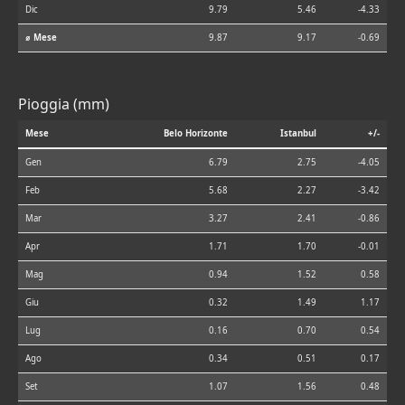
Dic
9.79
5.46
-4.33
⌀ Mese
9.87
9.17
-0.69
Pioggia (mm)
Mese
Belo Horizonte
Istanbul
+/-
Gen
6.79
2.75
-4.05
Feb
5.68
2.27
-3.42
Mar
3.27
2.41
-0.86
Apr
1.71
1.70
-0.01
Mag
0.94
1.52
0.58
Giu
0.32
1.49
1.17
Lug
0.16
0.70
0.54
Ago
0.34
0.51
0.17
Set
1.07
1.56
0.48