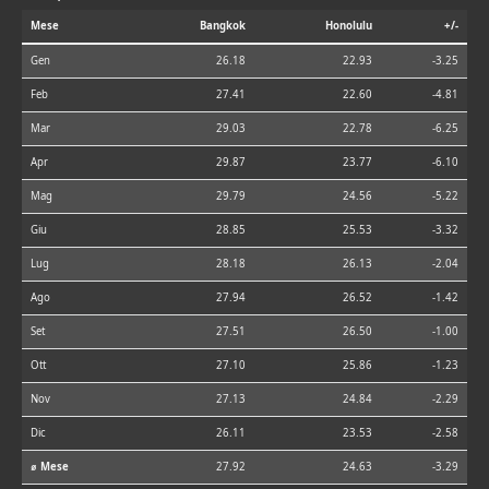
Mese
Bangkok
Honolulu
+/-
Gen
26.18
22.93
-3.25
Feb
27.41
22.60
-4.81
Mar
29.03
22.78
-6.25
Apr
29.87
23.77
-6.10
Mag
29.79
24.56
-5.22
Giu
28.85
25.53
-3.32
Lug
28.18
26.13
-2.04
Ago
27.94
26.52
-1.42
Set
27.51
26.50
-1.00
Ott
27.10
25.86
-1.23
Nov
27.13
24.84
-2.29
Dic
26.11
23.53
-2.58
⌀ Mese
27.92
24.63
-3.29