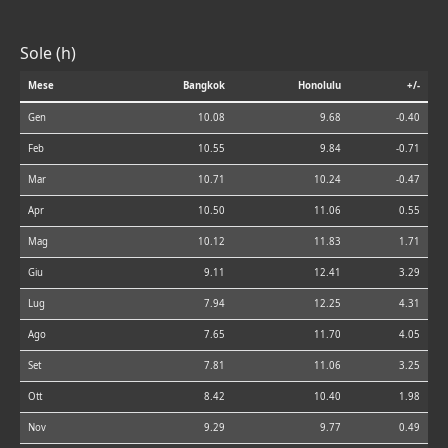
Sole (h)
Mese
Bangkok
Honolulu
+/-
Gen
10.08
9.68
-0.40
Feb
10.55
9.84
-0.71
Mar
10.71
10.24
-0.47
Apr
10.50
11.06
0.55
Mag
10.12
11.83
1.71
Giu
9.11
12.41
3.29
Lug
7.94
12.25
4.31
Ago
7.65
11.70
4.05
Set
7.81
11.06
3.25
Ott
8.42
10.40
1.98
Nov
9.29
9.77
0.49