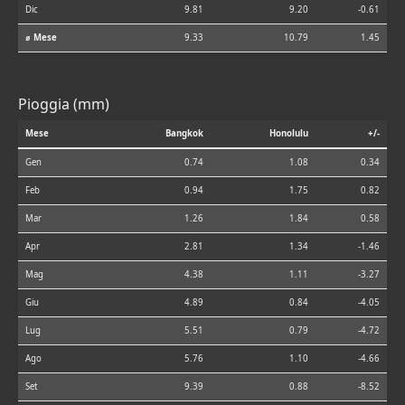
Dic
9.81
9.20
-0.61
⌀ Mese
9.33
10.79
1.45
Pioggia (mm)
Mese
Bangkok
Honolulu
+/-
Gen
0.74
1.08
0.34
Feb
0.94
1.75
0.82
Mar
1.26
1.84
0.58
Apr
2.81
1.34
-1.46
Mag
4.38
1.11
-3.27
Giu
4.89
0.84
-4.05
Lug
5.51
0.79
-4.72
Ago
5.76
1.10
-4.66
Set
9.39
0.88
-8.52