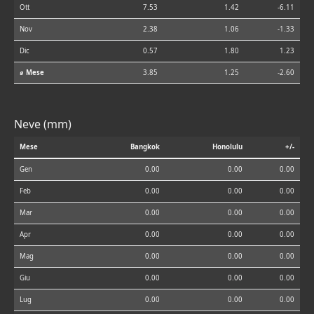
Ott
7.53
1.42
-6.11
Nov
2.38
1.06
-1.33
Dic
0.57
1.80
1.23
⌀ Mese
3.85
1.25
-2.60
Neve (mm)
Mese
Bangkok
Honolulu
+/-
Gen
0.00
0.00
0.00
Feb
0.00
0.00
0.00
Mar
0.00
0.00
0.00
Apr
0.00
0.00
0.00
Mag
0.00
0.00
0.00
Giu
0.00
0.00
0.00
Lug
0.00
0.00
0.00