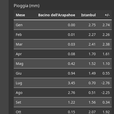
Pioggia (mm)
Mese
Bacino dell'Arapahoe
Istanbul
+/-
Gen
0.00
2.75
2.74
Feb
0.01
2.27
2.26
Mar
0.03
2.41
2.38
Apr
0.08
1.70
1.61
Mag
0.42
1.52
1.10
Giu
0.94
1.49
0.55
Lug
3.45
0.70
-2.76
Ago
2.76
0.51
-2.25
Set
1.22
1.56
0.34
Ott
0.15
2.07
1.92