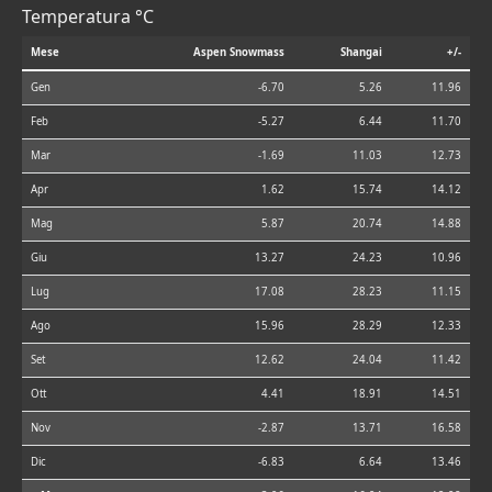
Temperatura °C
Mese
Aspen Snowmass
Shangai
+/-
Gen
-6.70
5.26
11.96
Feb
-5.27
6.44
11.70
Mar
-1.69
11.03
12.73
Apr
1.62
15.74
14.12
Mag
5.87
20.74
14.88
Giu
13.27
24.23
10.96
Lug
17.08
28.23
11.15
Ago
15.96
28.29
12.33
Set
12.62
24.04
11.42
Ott
4.41
18.91
14.51
Nov
-2.87
13.71
16.58
Dic
-6.83
6.64
13.46