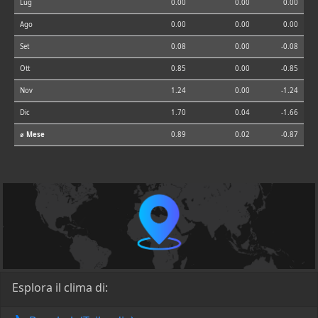
Lug
0.00
0.00
0.00
Ago
0.00
0.00
0.00
Set
0.08
0.00
-0.08
Ott
0.85
0.00
-0.85
Nov
1.24
0.00
-1.24
Dic
1.70
0.04
-1.66
⌀ Mese
0.89
0.02
-0.87
Esplora il clima di: