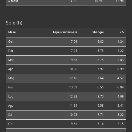
⌀ Mese
3.96
16.94
12.98
Sole (h)
Mese
Aspen Snowmass
Shangai
+/-
Gen
7.06
5.82
-1.24
Feb
7.94
5.73
-2.22
Mar
9.58
6.75
-2.83
Apr
10.96
7.97
-2.99
Mag
12.16
7.64
-4.52
Giu
13.39
6.55
-6.84
Lug
12.82
8.73
-4.09
Ago
11.99
9.58
-2.41
Set
10.93
7.71
-3.22
Ott
9.31
7.16
-2.15