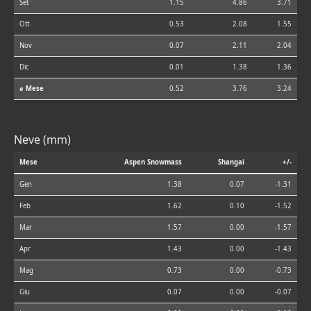
Set
1.15
4.86
3.71
Ott
0.53
2.08
1.55
Nov
0.07
2.11
2.04
Dic
0.01
1.38
1.36
⌀ Mese
0.52
3.76
3.24
Neve (mm)
Mese
Aspen Snowmass
Shangai
+/-
Gen
1.38
0.07
-1.31
Feb
1.62
0.10
-1.52
Mar
1.57
0.00
-1.57
Apr
1.43
0.00
-1.43
Mag
0.73
0.00
-0.73
Giu
0.07
0.00
-0.07