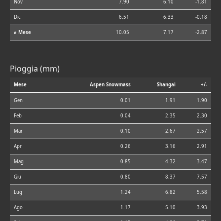
Nov
7.90
6.10
-1.81
Dic
6.51
6.33
-0.18
⌀ Mese
10.05
7.17
-2.87
Pioggia (mm)
Mese
Aspen Snowmass
Shangai
+/-
Gen
0.01
1.91
1.90
Feb
0.04
2.35
2.30
Mar
0.10
2.67
2.57
Apr
0.26
3.16
2.91
Mag
0.85
4.32
3.47
Giu
0.80
8.37
7.57
Lug
1.24
6.82
5.58
Ago
1.17
5.10
3.93