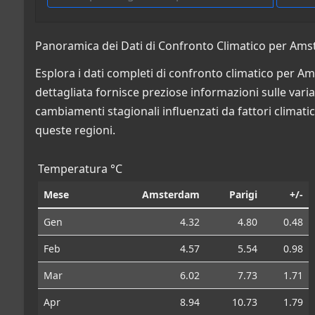
Panoramica dei Dati di Confronto Climatico per Amst
Esplora i dati completi di confronto climatico per A
dettagliata fornisce preziose informazioni sulle variazi
cambiamenti stagionali influenzati da fattori climatic
queste regioni.
Temperatura °C
Mese
Amsterdam
Parigi
+/-
Gen
4.32
4.80
0.48
Feb
4.57
5.54
0.98
Mar
6.02
7.73
1.71
Apr
8.94
10.73
1.79