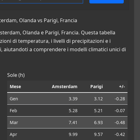
erdam, Olanda vs Parigi, Francia
msterdam, Olanda e Parigi, Francia. Questa tabella
oni di temperatura, i livelli di precipitazioni e i
i, aiutandoti a comprendere i modelli climatici unici di
Sole (h)
Mese
Amsterdam
Parigi
+/-
Gen
3.39
3.12
-0.28
Feb
5.28
5.21
-0.07
Mar
7.41
6.93
-0.48
Apr
9.99
9.57
-0.42