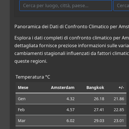
Panoramica dei Dati di Confronto Climatico per Ams
Esplora i dati completi di confronto climatico per A
dettagliata fornisce preziose informazioni sulle variazi
cambiamenti stagionali influenzati da fattori climatic
queste regioni.
Temperatura °C
Mese
Amsterdam
Bangkok
+/-
Gen
4.32
26.18
21.86
Feb
4.57
27.41
22.85
Mar
6.02
29.03
23.01