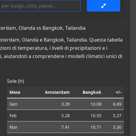
terdam, Olanda vs Bangkok, Tailandia
msterdam, Olanda e Bangkok, Tailandia. Questa tabella
oni di temperatura, i livelli di precipitazioni e i
i, aiutandoti a comprendere i modelli climatici unici di
Sole (h)
Mese
Amsterdam
Bangkok
+/-
Gen
3.39
10.08
6.69
Feb
5.28
10.55
5.27
Mar
7.41
10.71
3.30