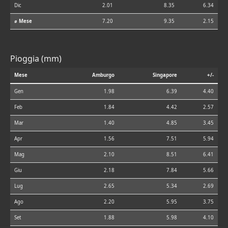
Dic
2.01
8.35
6.34
⌀ Mese
7.20
9.35
2.15
Pioggia (mm)
Mese
Amburgo
Singapore
+/-
Gen
1.98
6.39
4.40
Feb
1.84
4.42
2.57
Mar
1.40
4.85
3.45
Apr
1.56
7.51
5.94
Mag
2.10
8.51
6.41
Giu
2.18
7.84
5.66
Lug
2.65
5.34
2.69
Ago
2.20
5.95
3.75
Set
1.88
5.98
4.10