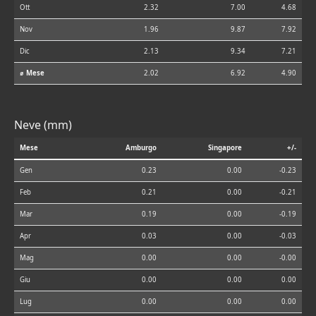
Ott
2.32
7.00
4.68
Nov
1.96
9.87
7.92
Dic
2.13
9.34
7.21
⌀ Mese
2.02
6.92
4.90
Neve (mm)
Mese
Amburgo
Singapore
+/-
Gen
0.23
0.00
-0.23
Feb
0.21
0.00
-0.21
Mar
0.19
0.00
-0.19
Apr
0.03
0.00
-0.03
Mag
0.00
0.00
-0.00
Giu
0.00
0.00
0.00
Lug
0.00
0.00
0.00