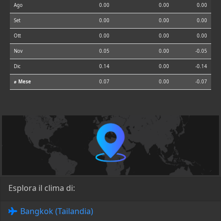
Ago
0.00
0.00
0.00
Set
0.00
0.00
0.00
Ott
0.00
0.00
0.00
Nov
0.05
0.00
-0.05
Dic
0.14
0.00
-0.14
⌀ Mese
0.07
0.00
-0.07
Esplora il clima di:
Bangkok (Tailandia)