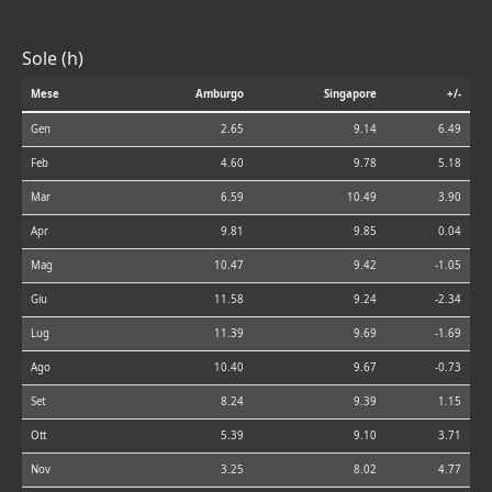
Sole (h)
Mese
Amburgo
Singapore
+/-
Gen
2.65
9.14
6.49
Feb
4.60
9.78
5.18
Mar
6.59
10.49
3.90
Apr
9.81
9.85
0.04
Mag
10.47
9.42
-1.05
Giu
11.58
9.24
-2.34
Lug
11.39
9.69
-1.69
Ago
10.40
9.67
-0.73
Set
8.24
9.39
1.15
Ott
5.39
9.10
3.71
Nov
3.25
8.02
4.77