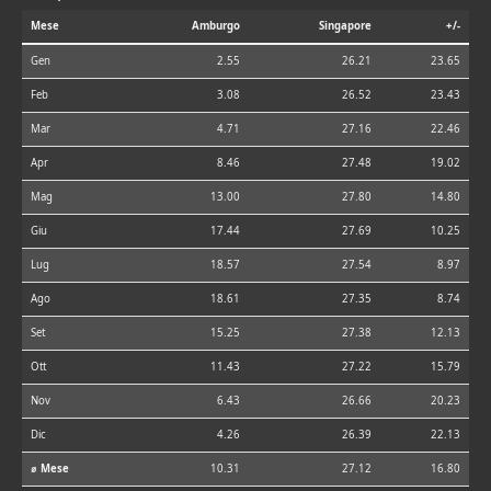
Mese
Amburgo
Singapore
+/-
Gen
2.55
26.21
23.65
Feb
3.08
26.52
23.43
Mar
4.71
27.16
22.46
Apr
8.46
27.48
19.02
Mag
13.00
27.80
14.80
Giu
17.44
27.69
10.25
Lug
18.57
27.54
8.97
Ago
18.61
27.35
8.74
Set
15.25
27.38
12.13
Ott
11.43
27.22
15.79
Nov
6.43
26.66
20.23
Dic
4.26
26.39
22.13
⌀ Mese
10.31
27.12
16.80