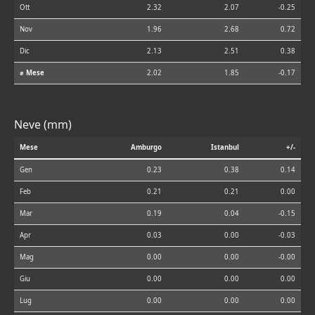
Ott
2.32
2.07
-0.25
Nov
1.96
2.68
0.72
Dic
2.13
2.51
0.38
⌀ Mese
2.02
1.85
-0.17
Neve (mm)
Mese
Amburgo
Istanbul
+/-
Gen
0.23
0.38
0.14
Feb
0.21
0.21
0.00
Mar
0.19
0.04
-0.15
Apr
0.03
0.00
-0.03
Mag
0.00
0.00
-0.00
Giu
0.00
0.00
0.00
Lug
0.00
0.00
0.00