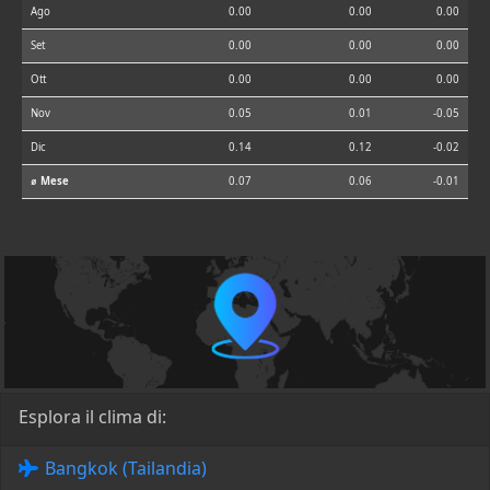
Ago
0.00
0.00
0.00
Set
0.00
0.00
0.00
Ott
0.00
0.00
0.00
Nov
0.05
0.01
-0.05
Dic
0.14
0.12
-0.02
⌀ Mese
0.07
0.06
-0.01
Esplora il clima di:
Bangkok (Tailandia)