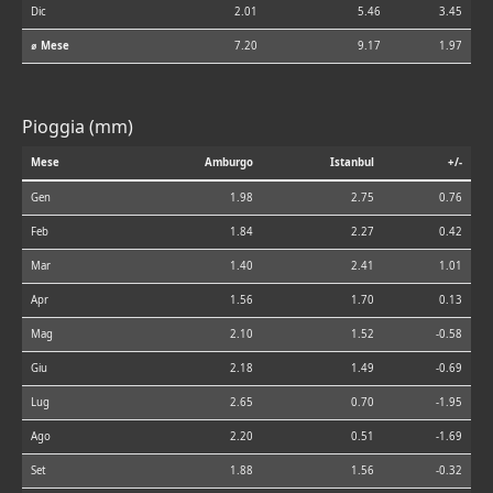
Dic
2.01
5.46
3.45
⌀ Mese
7.20
9.17
1.97
Pioggia (mm)
Mese
Amburgo
Istanbul
+/-
Gen
1.98
2.75
0.76
Feb
1.84
2.27
0.42
Mar
1.40
2.41
1.01
Apr
1.56
1.70
0.13
Mag
2.10
1.52
-0.58
Giu
2.18
1.49
-0.69
Lug
2.65
0.70
-1.95
Ago
2.20
0.51
-1.69
Set
1.88
1.56
-0.32