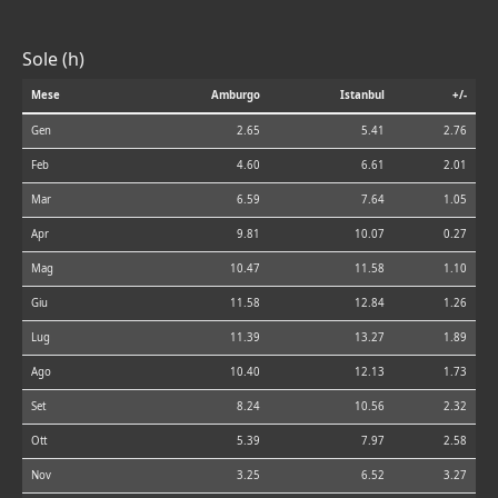
Sole (h)
Mese
Amburgo
Istanbul
+/-
Gen
2.65
5.41
2.76
Feb
4.60
6.61
2.01
Mar
6.59
7.64
1.05
Apr
9.81
10.07
0.27
Mag
10.47
11.58
1.10
Giu
11.58
12.84
1.26
Lug
11.39
13.27
1.89
Ago
10.40
12.13
1.73
Set
8.24
10.56
2.32
Ott
5.39
7.97
2.58
Nov
3.25
6.52
3.27