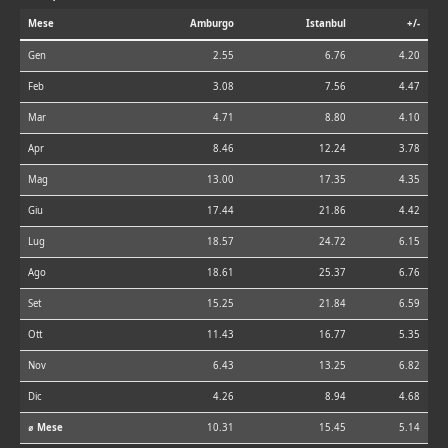
Mese
Amburgo
Istanbul
+/-
Gen
2.55
6.76
4.20
Feb
3.08
7.56
4.47
Mar
4.71
8.80
4.10
Apr
8.46
12.24
3.78
Mag
13.00
17.35
4.35
Giu
17.44
21.86
4.42
Lug
18.57
24.72
6.15
Ago
18.61
25.37
6.76
Set
15.25
21.84
6.59
Ott
11.43
16.77
5.35
Nov
6.43
13.25
6.82
Dic
4.26
8.94
4.68
⌀ Mese
10.31
15.45
5.14