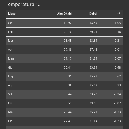
Temperatura °C
Mese
Abu Dhabi
Dubai
+/-
Gen
19.92
18.89
-1.03
Feb
20.70
20.24
-0.46
Mar
23.65
23.34
-0.31
Apr
27.49
27.48
-0.01
Mag
31.17
31.24
0.07
Giu
33.41
33.89
0.48
Lug
35.31
35.93
0.62
Ago
35.36
35.69
0.33
Set
33.44
33.20
-0.24
Ott
30.53
29.66
-0.87
Nov
26.44
25.21
-1.23
Dic
22.47
21.14
-1.33