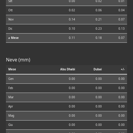
Set
0.00
0.02
0.01
Ott
0.02
0.06
0.04
Nov
0.14
0.21
0.07
Dic
0.10
0.23
0.13
⌀ Mese
0.11
0.18
0.07
Neve (mm)
Mese
Abu Dhabi
Dubai
+/-
Gen
0.00
0.00
0.00
Feb
0.00
0.00
0.00
Mar
0.00
0.00
0.00
Apr
0.00
0.00
0.00
Mag
0.00
0.00
0.00
Giu
0.00
0.00
0.00