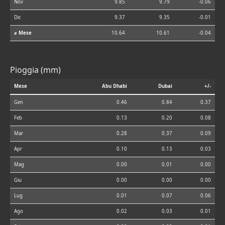
Nov
9.85
9.79
-0.06
Dic
9.37
9.35
-0.01
⌀ Mese
10.64
10.61
-0.04
Pioggia (mm)
Mese
Abu Dhabi
Dubai
+/-
Gen
0.46
0.84
0.37
Feb
0.13
0.20
0.08
Mar
0.28
0.37
0.09
Apr
0.10
0.13
0.03
Mag
0.00
0.01
0.00
Giu
0.00
0.00
0.00
Lug
0.01
0.07
0.06
Ago
0.02
0.03
0.01