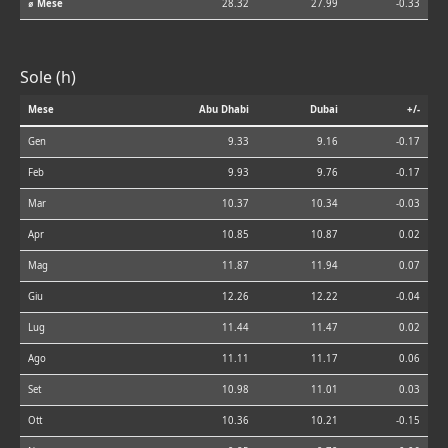
⌀ Mese
28.32
27.99
-0.33
Sole (h)
Mese
Abu Dhabi
Dubai
+/-
Gen
9.33
9.16
-0.17
Feb
9.93
9.76
-0.17
Mar
10.37
10.34
-0.03
Apr
10.85
10.87
0.02
Mag
11.87
11.94
0.07
Giu
12.26
12.22
-0.04
Lug
11.44
11.47
0.02
Ago
11.11
11.17
0.06
Set
10.98
11.01
0.03
Ott
10.36
10.21
-0.15