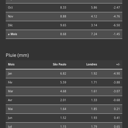
Oct
8.33
5.86
-2.47
Nov
8.88
4.12
-4.76
Déc
9.65
3.14
-6.50
⌀ Mois
8.68
7.24
-1.45
Pluie (mm)
Mois
São Paulo
Londres
+/-
Jan
6.82
1.92
-4.90
Fév
5.59
1.71
-3.88
Mar
4.68
1.61
-3.07
Avr
2.01
1.33
-0.68
Mai
1.64
1.85
0.21
Jun
1.52
1.93
0.41
Juil
1.15
1.79
0.65