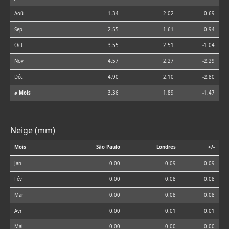
Aoû
1.34
2.02
0.69
Sep
2.55
1.61
-0.94
Oct
3.55
2.51
-1.04
Nov
4.57
2.27
-2.29
Déc
4.90
2.10
-2.80
⌀ Mois
3.36
1.89
-1.47
Neige (mm)
Mois
São Paulo
Londres
+/-
Jan
0.00
0.09
0.09
Fév
0.00
0.08
0.08
Mar
0.00
0.08
0.08
Avr
0.00
0.01
0.01
Mai
0.00
0.00
0.00