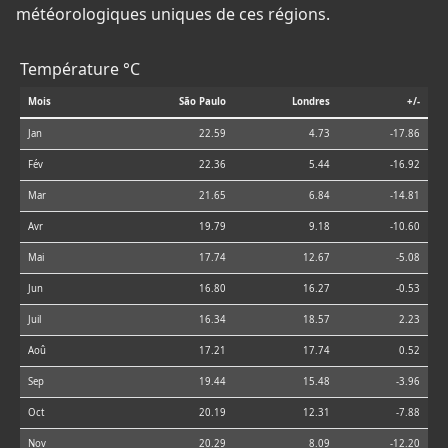
météorologiques uniques de ces régions.
Température °C
Mois
São Paulo
Londres
+/-
Jan
22.59
4.73
-17.86
Fév
22.36
5.44
-16.92
Mar
21.65
6.84
-14.81
Avr
19.79
9.18
-10.60
Mai
17.74
12.67
-5.08
Jun
16.80
16.27
-0.53
Juil
16.34
18.57
2.23
Aoû
17.21
17.74
0.52
Sep
19.44
15.48
-3.96
Oct
20.19
12.31
-7.88
Nov
20.29
8.09
-12.20