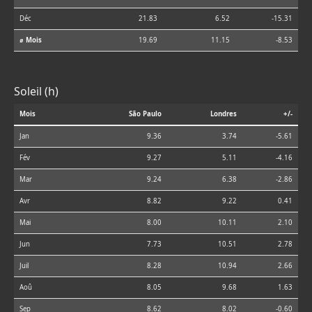
Déc
21.83
6.52
-15.31
⌀ Mois
19.69
11.15
-8.53
Soleil (h)
Mois
São Paulo
Londres
+/-
Jan
9.36
3.74
-5.61
Fév
9.27
5.11
-4.16
Mar
9.24
6.38
-2.86
Avr
8.82
9.22
0.41
Mai
8.00
10.11
2.10
Jun
7.73
10.51
2.78
Juil
8.28
10.94
2.66
Aoû
8.05
9.68
1.63
Sep
8.62
8.02
-0.60