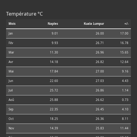
Température °C
Mois
Naples
Kuala Lumpur
+/-
Jan
9.01
26.00
17.00
Fév
9.93
26.71
16.78
Mar
11.30
26.96
15.65
Avr
14.18
26.82
12.64
Mai
17.84
27.00
9.16
Jun
22.60
27.03
4.43
Juil
25.72
26.86
1.14
Aoû
25.88
26.62
0.73
Sep
22.35
26.45
4.10
Oct
18.25
26.36
8.11
Nov
14.39
25.83
11.44