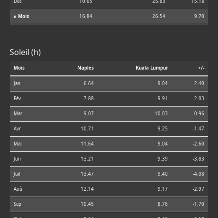
Déc
10.65
25.83
15.18
⌀ Mois
16.84
26.54
9.70
Soleil (h)
Mois
Naples
Kuala Lumpur
+/-
Jan
6.64
9.04
2.40
Fév
7.88
9.91
2.03
Mar
9.07
10.03
0.96
Avr
10.71
9.25
-1.47
Mai
11.64
9.04
-2.60
Jun
13.21
9.39
-3.83
Juil
13.47
9.40
-4.08
Aoû
12.14
9.17
-2.97
Sep
10.45
8.76
-1.70