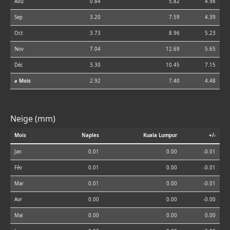
Aoû
0.84
5.82
4.98
Sep
3.20
7.59
4.39
Oct
3.73
8.96
5.23
Nov
7.04
12.69
5.65
Déc
3.30
10.45
7.15
⌀ Mois
2.92
7.40
4.48
Neige (mm)
Mois
Naples
Kuala Lumpur
+/-
Jan
0.01
0.00
-0.01
Fév
0.01
0.00
-0.01
Mar
0.01
0.00
-0.01
Avr
0.00
0.00
-0.00
Mai
0.00
0.00
0.00