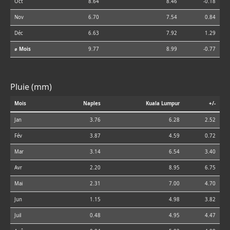
Oct
8.64
8.46
-0.18
Nov
6.70
7.54
0.84
Déc
6.63
7.92
1.29
⌀ Mois
9.77
8.99
-0.77
Pluie (mm)
Mois
Naples
Kuala Lumpur
+/-
Jan
3.76
6.28
2.52
Fév
3.87
4.59
0.72
Mar
3.14
6.54
3.40
Avr
2.20
8.95
6.75
Mai
2.31
7.00
4.70
Jun
1.15
4.98
3.82
Juil
0.48
4.95
4.47