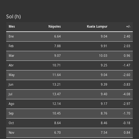
Sol (h)
Mes
Nápoles
Kuala Lumpur
+/-
Ene
6.64
9.04
2.40
Feb
7.88
9.91
2.03
Mar
9.07
10.03
0.96
Abr
10.71
9.25
-1.47
May
11.64
9.04
-2.60
Jun
13.21
9.39
-3.83
Jul
13.47
9.40
-4.08
Ago
12.14
9.17
-2.97
Sep
10.45
8.76
-1.70
Oct
8.64
8.46
-0.18
Nov
6.70
7.54
0.84