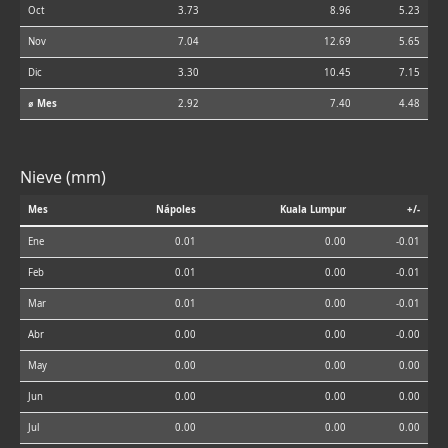
Oct
3.73
8.96
5.23
Nov
7.04
12.69
5.65
Dic
3.30
10.45
7.15
⌀ Mes
2.92
7.40
4.48
Nieve (mm)
Mes
Nápoles
Kuala Lumpur
+/-
Ene
0.01
0.00
-0.01
Feb
0.01
0.00
-0.01
Mar
0.01
0.00
-0.01
Abr
0.00
0.00
-0.00
May
0.00
0.00
0.00
Jun
0.00
0.00
0.00
Jul
0.00
0.00
0.00