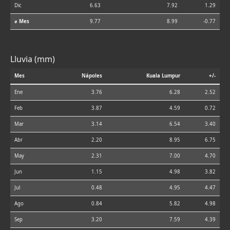
Dic
6.63
7.92
1.29
⌀ Mes
9.77
8.99
-0.77
Lluvia (mm)
Mes
Nápoles
Kuala Lumpur
+/-
Ene
3.76
6.28
2.52
Feb
3.87
4.59
0.72
Mar
3.14
6.54
3.40
Abr
2.20
8.95
6.75
May
2.31
7.00
4.70
Jun
1.15
4.98
3.82
Jul
0.48
4.95
4.47
Ago
0.84
5.82
4.98
Sep
3.20
7.59
4.39