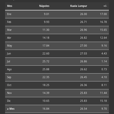
Mes
Nápoles
Kuala Lumpur
+/-
Ene
9.01
26.00
17.00
Feb
9.93
26.71
16.78
Mar
11.30
26.96
15.65
Abr
14.18
26.82
12.64
May
17.84
27.00
9.16
Jun
22.60
27.03
4.43
Jul
25.72
26.86
1.14
Ago
25.88
26.62
0.73
Sep
22.35
26.45
4.10
Oct
18.25
26.36
8.11
Nov
14.39
25.83
11.44
Dic
10.65
25.83
15.18
⌀ Mes
16.84
26.54
9.70