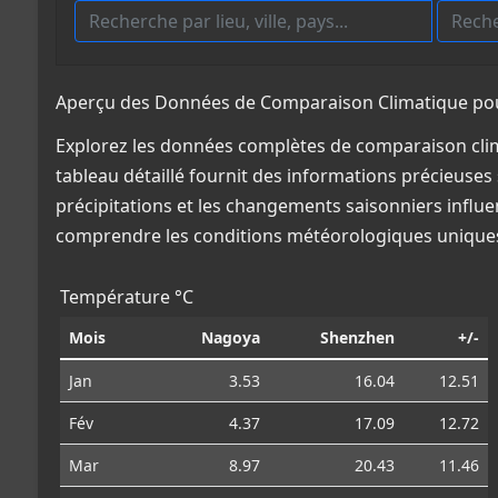
Aperçu des Données de Comparaison Climatique pou
Explorez les données complètes de comparaison cli
tableau détaillé fournit des informations précieuses 
précipitations et les changements saisonniers influe
comprendre les conditions météorologiques uniques
Température °C
Mois
Nagoya
Shenzhen
+/-
Jan
3.53
16.04
12.51
Fév
4.37
17.09
12.72
Mar
8.97
20.43
11.46