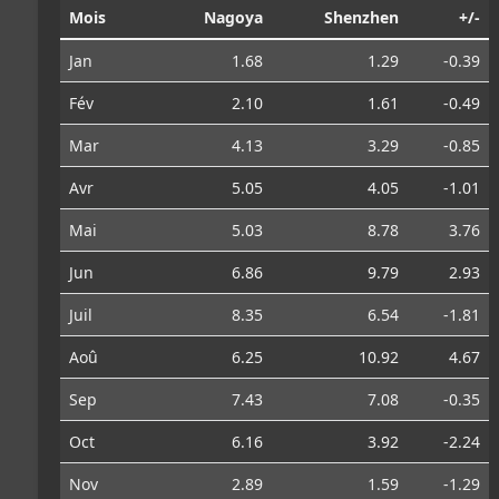
Mois
Nagoya
Shenzhen
+/-
Jan
1.68
1.29
-0.39
Fév
2.10
1.61
-0.49
Mar
4.13
3.29
-0.85
Avr
5.05
4.05
-1.01
Mai
5.03
8.78
3.76
Jun
6.86
9.79
2.93
Juil
8.35
6.54
-1.81
Aoû
6.25
10.92
4.67
Sep
7.43
7.08
-0.35
Oct
6.16
3.92
-2.24
Nov
2.89
1.59
-1.29