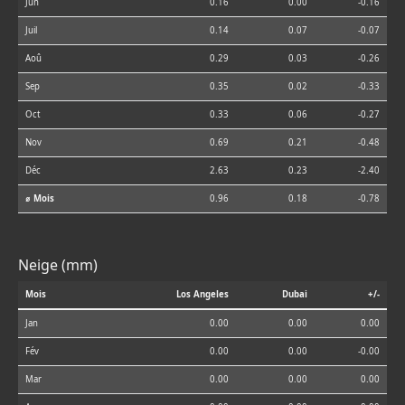
Jun
0.16
0.00
-0.16
Juil
0.14
0.07
-0.07
Aoû
0.29
0.03
-0.26
Sep
0.35
0.02
-0.33
Oct
0.33
0.06
-0.27
Nov
0.69
0.21
-0.48
Déc
2.63
0.23
-2.40
⌀ Mois
0.96
0.18
-0.78
Neige (mm)
Mois
Los Angeles
Dubai
+/-
Jan
0.00
0.00
0.00
Fév
0.00
0.00
-0.00
Mar
0.00
0.00
0.00