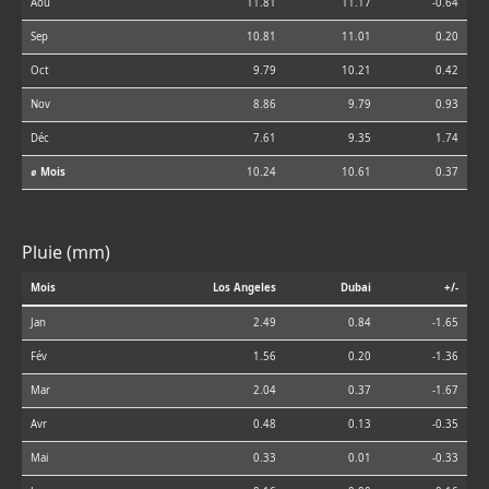
Aoû
11.81
11.17
-0.64
Sep
10.81
11.01
0.20
Oct
9.79
10.21
0.42
Nov
8.86
9.79
0.93
Déc
7.61
9.35
1.74
⌀ Mois
10.24
10.61
0.37
Pluie (mm)
Mois
Los Angeles
Dubai
+/-
Jan
2.49
0.84
-1.65
Fév
1.56
0.20
-1.36
Mar
2.04
0.37
-1.67
Avr
0.48
0.13
-0.35
Mai
0.33
0.01
-0.33