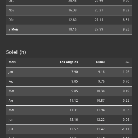
Oct
20.46
29.66
9.20
Nov
16.39
25.21
8.82
Déc
12.80
21.14
8.34
⌀ Mois
18.16
27.99
9.83
Soleil (h)
Mois
Los Angeles
Dubai
+/-
Jan
7.90
9.16
1.26
Fév
9.05
9.76
0.70
Mar
9.85
10.34
0.49
Avr
11.12
10.87
-0.25
Mai
11.31
11.94
0.63
Jun
12.16
12.22
0.06
Juil
12.57
11.47
-1.11