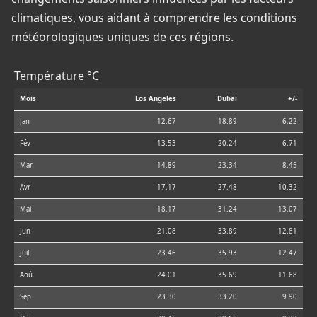
climatiques, vous aidant à comprendre les conditions
météorologiques uniques de ces régions.
Température °C
Mois
Los Angeles
Dubai
+/-
Jan
12.67
18.89
6.22
Fév
13.53
20.24
6.71
Mar
14.89
23.34
8.45
Avr
17.17
27.48
10.32
Mai
18.17
31.24
13.07
Jun
21.08
33.89
12.81
Juil
23.46
35.93
12.47
Aoû
24.01
35.69
11.68
Sep
23.30
33.20
9.90