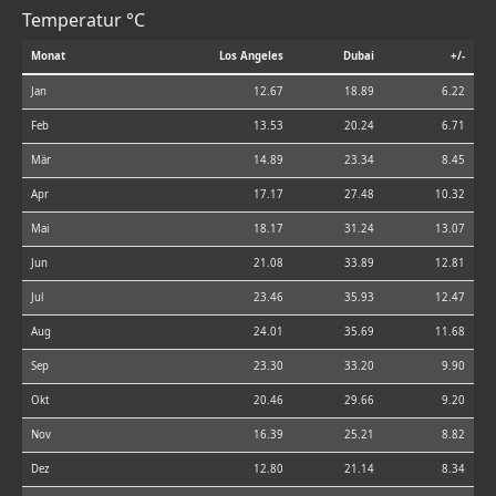
Temperatur °C
Monat
Los Angeles
Dubai
+/-
Jan
12.67
18.89
6.22
Feb
13.53
20.24
6.71
Mär
14.89
23.34
8.45
Apr
17.17
27.48
10.32
Mai
18.17
31.24
13.07
Jun
21.08
33.89
12.81
Jul
23.46
35.93
12.47
Aug
24.01
35.69
11.68
Sep
23.30
33.20
9.90
Okt
20.46
29.66
9.20
Nov
16.39
25.21
8.82
Dez
12.80
21.14
8.34