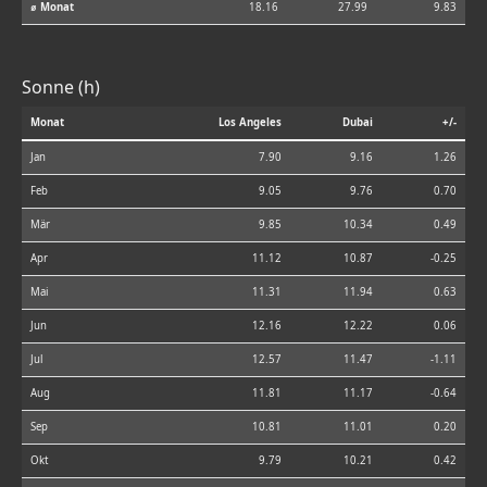
⌀ Monat
18.16
27.99
9.83
Sonne (h)
Monat
Los Angeles
Dubai
+/-
Jan
7.90
9.16
1.26
Feb
9.05
9.76
0.70
Mär
9.85
10.34
0.49
Apr
11.12
10.87
-0.25
Mai
11.31
11.94
0.63
Jun
12.16
12.22
0.06
Jul
12.57
11.47
-1.11
Aug
11.81
11.17
-0.64
Sep
10.81
11.01
0.20
Okt
9.79
10.21
0.42