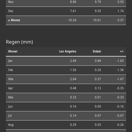
Nov
8.86
9.79
0.93
Dez
7.61
9.35
1.74
⌀ Monat
10.24
10.61
0.37
Regen (mm)
Monat
Los Angeles
Dubai
+/-
Jan
2.49
0.84
-1.65
Feb
1.56
0.20
-1.36
Mär
2.04
0.37
-1.67
Apr
0.48
0.13
-0.35
Mai
0.33
0.01
-0.33
Jun
0.16
0.00
-0.16
Jul
0.14
0.07
-0.07
Aug
0.29
0.03
-0.26