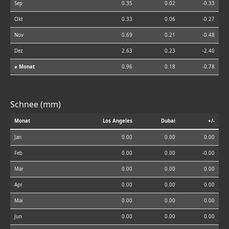
Sep
0.35
0.02
-0.33
Okt
0.33
0.06
-0.27
Nov
0.69
0.21
-0.48
Dez
2.63
0.23
-2.40
⌀ Monat
0.96
0.18
-0.78
Schnee (mm)
Monat
Los Angeles
Dubai
+/-
Jan
0.00
0.00
0.00
Feb
0.00
0.00
-0.00
Mär
0.00
0.00
0.00
Apr
0.00
0.00
0.00
Mai
0.00
0.00
0.00
Jun
0.00
0.00
0.00