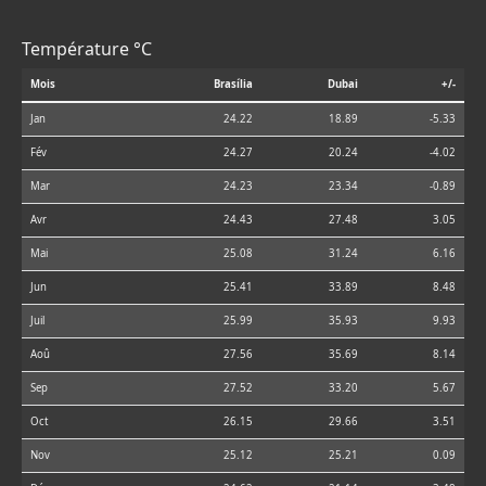
Température °C
Mois
Brasília
Dubai
+/-
Jan
24.22
18.89
-5.33
Fév
24.27
20.24
-4.02
Mar
24.23
23.34
-0.89
Avr
24.43
27.48
3.05
Mai
25.08
31.24
6.16
Jun
25.41
33.89
8.48
Juil
25.99
35.93
9.93
Aoû
27.56
35.69
8.14
Sep
27.52
33.20
5.67
Oct
26.15
29.66
3.51
Nov
25.12
25.21
0.09