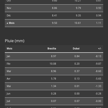
Oct
9.60
10.21
0.61
Nov
8.86
9.79
0.93
Déc
8.41
9.35
0.94
⌀ Mois
9.50
10.61
1.11
Pluie (mm)
Mois
Brasília
Dubai
+/-
Jan
8.97
0.84
-8.13
Fév
10.08
0.20
-9.87
Mar
8.96
0.37
-8.60
Avr
5.78
0.13
-5.65
Mai
1.34
0.01
-1.33
Jun
0.28
0.00
-0.28
Juil
0.07
0.07
-0.00