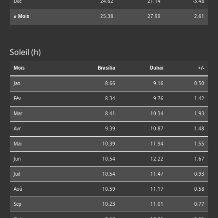
Déc
24.62
21.14
-3.48
⌀ Mois
25.38
27.99
2.61
Soleil (h)
Mois
Brasília
Dubai
+/-
Jan
8.66
9.16
0.50
Fév
8.34
9.76
1.42
Mar
8.41
10.34
1.93
Avr
9.39
10.87
1.48
Mai
10.39
11.94
1.55
Jun
10.54
12.22
1.67
Juil
10.54
11.47
0.93
Aoû
10.59
11.17
0.58
Sep
10.23
11.01
0.77