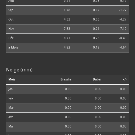
Aoû
0.21
0.03
-0.19
Sep
1.78
0.02
-1.77
Oct
4.33
0.06
-4.27
Nov
7.33
0.21
-7.12
Déc
8.71
0.23
-8.48
⌀ Mois
4.82
0.18
-4.64
Neige (mm)
Mois
Brasília
Dubai
+/-
Jan
0.00
0.00
0.00
Fév
0.00
0.00
0.00
Mar
0.00
0.00
0.00
Avr
0.00
0.00
0.00
Mai
0.00
0.00
0.00