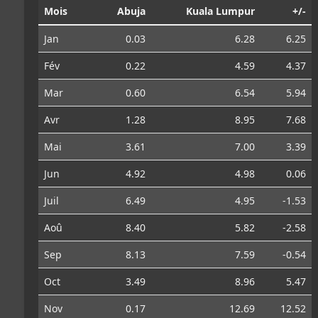
Mois
Abuja
Kuala Lumpur
+/-
Jan
0.03
6.28
6.25
Fév
0.22
4.59
4.37
Mar
0.60
6.54
5.94
Avr
1.28
8.95
7.68
Mai
3.61
7.00
3.39
Jun
4.92
4.98
0.06
Juil
6.49
4.95
-1.53
Aoû
8.40
5.82
-2.58
Sep
8.13
7.59
-0.54
Oct
3.49
8.96
5.47
Nov
0.17
12.69
12.52