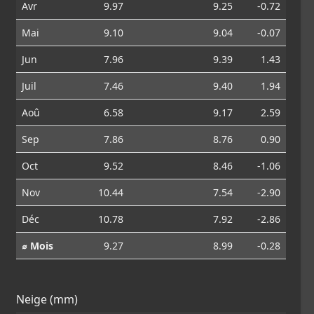
Avr
9.97
9.25
-0.72
Mai
9.10
9.04
-0.07
Jun
7.96
9.39
1.43
Juil
7.46
9.40
1.94
Aoû
6.58
9.17
2.59
Sep
7.86
8.76
0.90
Oct
9.52
8.46
-1.06
Nov
10.44
7.54
-2.90
Déc
10.78
7.92
-2.86
⌀ Mois
9.27
8.99
-0.28
Neige (mm)