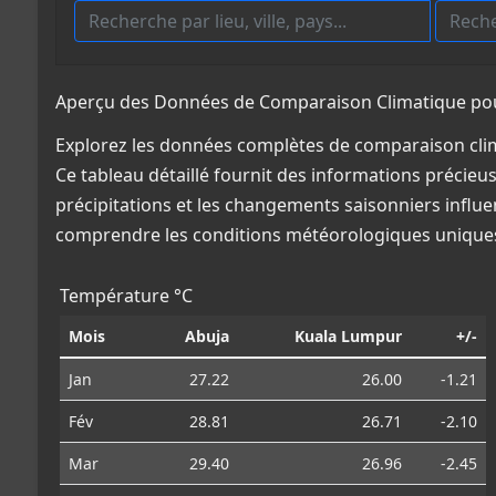
Aperçu des Données de Comparaison Climatique pour
Explorez les données complètes de comparaison clim
Ce tableau détaillé fournit des informations précieus
précipitations et les changements saisonniers influe
comprendre les conditions météorologiques uniques
Température °C
Mois
Abuja
Kuala Lumpur
+/-
Jan
27.22
26.00
-1.21
Fév
28.81
26.71
-2.10
Mar
29.40
26.96
-2.45