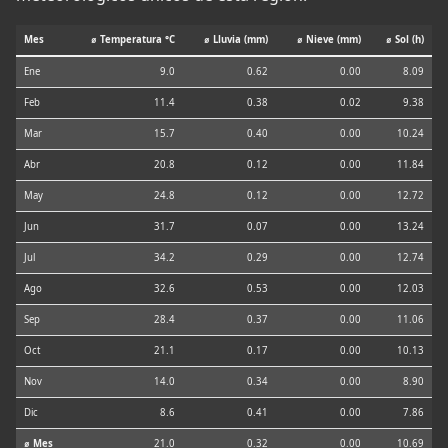
Mes
⌀ Temperatura °C
⌀ Lluvia (mm)
⌀ Nieve (mm)
⌀ Sol (h)
Ene
9.0
0.62
0.00
8.09
Feb
11.4
0.38
0.02
9.38
Mar
15.7
0.40
0.00
10.24
Abr
20.8
0.12
0.00
11.84
May
24.8
0.12
0.00
12.72
Jun
31.7
0.07
0.00
13.24
Jul
34.2
0.29
0.00
12.74
Ago
32.6
0.53
0.00
12.03
Sep
28.4
0.37
0.00
11.06
Oct
21.1
0.17
0.00
10.13
Nov
14.0
0.34
0.00
8.90
Dic
8.6
0.41
0.00
7.86
⌀ Mes
21.0
0.32
0.00
10.69