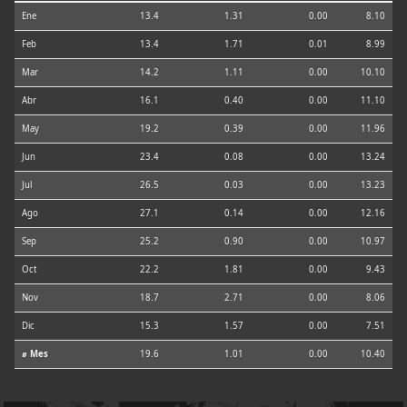
Ene
13.4
1.31
0.00
8.10
Feb
13.4
1.71
0.01
8.99
Mar
14.2
1.11
0.00
10.10
Abr
16.1
0.40
0.00
11.10
May
19.2
0.39
0.00
11.96
Jun
23.4
0.08
0.00
13.24
Jul
26.5
0.03
0.00
13.23
Ago
27.1
0.14
0.00
12.16
Sep
25.2
0.90
0.00
10.97
Oct
22.2
1.81
0.00
9.43
Nov
18.7
2.71
0.00
8.06
Dic
15.3
1.57
0.00
7.51
⌀ Mes
19.6
1.01
0.00
10.40