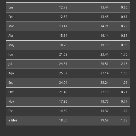
Ene
12.78
13.44
0.66
Feb
12.82
13.43
0.61
Mar
13.41
14.21
0.79
Abr
15.34
16.14
0.81
May
18.26
19.19
0.93
Jun
21.68
23.44
1.76
Jul
24.37
26.51
2.13
Ago
25.57
27.14
1.56
Sep
24.04
25.24
1.21
Oct
21.48
22.19
0.71
Nov
17.96
18.73
0.77
Dic
14.30
15.32
1.02
⌀ Mes
18.50
19.58
1.08