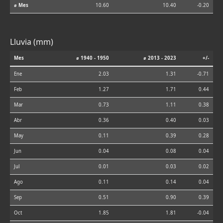
⌀ Mes
10.60
10.40
-0.20
Lluvia (mm)
Mes
⌀ 1940 - 1950
⌀ 2013 - 2023
+/-
Ene
2.03
1.31
-0.71
Feb
1.27
1.71
0.44
Mar
0.73
1.11
0.38
Abr
0.36
0.40
0.03
May
0.11
0.39
0.28
Jun
0.04
0.08
0.04
Jul
0.01
0.03
0.02
Ago
0.11
0.14
0.04
Sep
0.51
0.90
0.39
Oct
1.85
1.81
-0.04