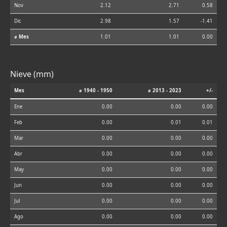
Nov
2.12
2.71
0.58
Dic
2.98
1.57
-1.41
⌀ Mes
1.01
1.01
0.00
Nieve (mm)
Mes
⌀ 1940 - 1950
⌀ 2013 - 2023
+/-
Ene
0.00
0.00
0.00
Feb
0.00
0.01
0.01
Mar
0.00
0.00
0.00
Abr
0.00
0.00
0.00
May
0.00
0.00
0.00
Jun
0.00
0.00
0.00
Jul
0.00
0.00
0.00
Ago
0.00
0.00
0.00