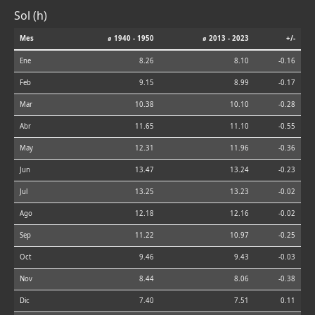
Sol (h)
Mes
⌀ 1940 - 1950
⌀ 2013 - 2023
+/-
Ene
8.26
8.10
-0.16
Feb
9.15
8.99
-0.17
Mar
10.38
10.10
-0.28
Abr
11.65
11.10
-0.55
May
12.31
11.96
-0.36
Jun
13.47
13.24
-0.23
Jul
13.25
13.23
-0.02
Ago
12.18
12.16
-0.02
Sep
11.22
10.97
-0.25
Oct
9.46
9.43
-0.03
Nov
8.44
8.06
-0.38
Dic
7.40
7.51
0.11