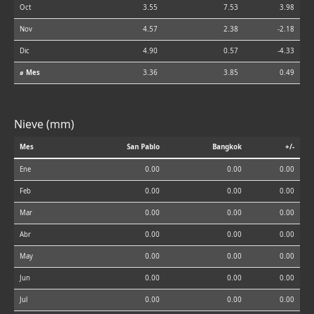
Oct
3.55
7.53
3.98
Nov
4.57
2.38
-2.18
Dic
4.90
0.57
-4.33
⌀ Mes
3.36
3.85
0.49
Nieve (mm)
Mes
San Pablo
Bangkok
+/-
Ene
0.00
0.00
0.00
Feb
0.00
0.00
0.00
Mar
0.00
0.00
0.00
Abr
0.00
0.00
0.00
May
0.00
0.00
0.00
Jun
0.00
0.00
0.00
Jul
0.00
0.00
0.00