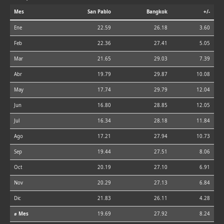
Mes
San Pablo
Bangkok
+/-
Ene
22.59
26.18
3.60
Feb
22.36
27.41
5.05
Mar
21.65
29.03
7.39
Abr
19.79
29.87
10.08
May
17.74
29.79
12.04
Jun
16.80
28.85
12.05
Jul
16.34
28.18
11.84
Ago
17.21
27.94
10.73
Sep
19.44
27.51
8.06
Oct
20.19
27.10
6.91
Nov
20.29
27.13
6.84
Dic
21.83
26.11
4.28
⌀ Mes
19.69
27.92
8.24