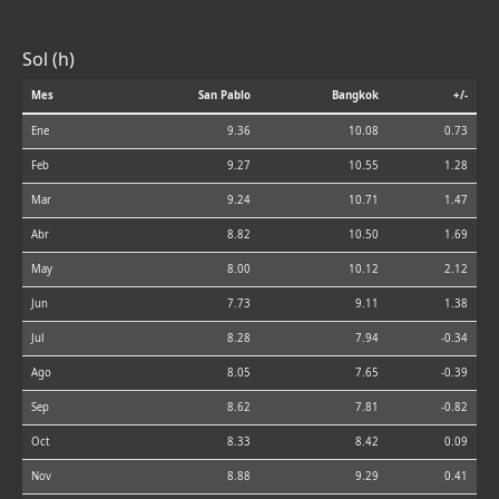
Sol (h)
Mes
San Pablo
Bangkok
+/-
Ene
9.36
10.08
0.73
Feb
9.27
10.55
1.28
Mar
9.24
10.71
1.47
Abr
8.82
10.50
1.69
May
8.00
10.12
2.12
Jun
7.73
9.11
1.38
Jul
8.28
7.94
-0.34
Ago
8.05
7.65
-0.39
Sep
8.62
7.81
-0.82
Oct
8.33
8.42
0.09
Nov
8.88
9.29
0.41