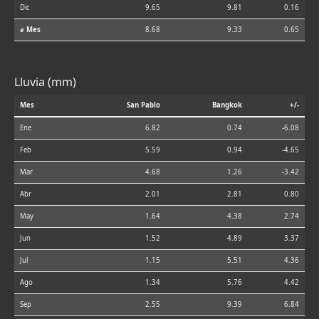
Dic
9.65
9.81
0.16
⌀ Mes
8.68
9.33
0.65
Lluvia (mm)
Mes
San Pablo
Bangkok
+/-
Ene
6.82
0.74
-6.08
Feb
5.59
0.94
-4.65
Mar
4.68
1.26
-3.42
Abr
2.01
2.81
0.80
May
1.64
4.38
2.74
Jun
1.52
4.89
3.37
Jul
1.15
5.51
4.36
Ago
1.34
5.76
4.42
Sep
2.55
9.39
6.84