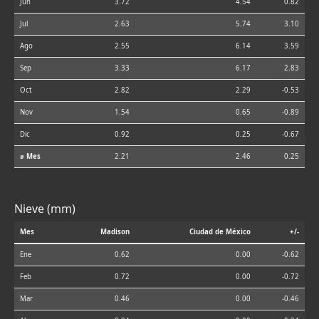
Jun
3.72
4.54
0.82
Jul
2.63
5.74
3.10
Ago
2.55
6.14
3.59
Sep
3.33
6.17
2.83
Oct
2.82
2.29
-0.53
Nov
1.54
0.65
-0.89
Dic
0.92
0.25
-0.67
⌀ Mes
2.21
2.46
0.25
Nieve (mm)
Mes
Madison
Ciudad de México
+/-
Ene
0.62
0.00
-0.62
Feb
0.72
0.00
-0.72
Mar
0.46
0.00
-0.46