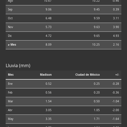
Ago
10.67
10.22
-0.46
Sep
9.06
9.45
0.39
Oct
6.48
9.59
3.11
Nov
5.73
9.63
3.90
Dic
4.72
9.65
4.93
⌀ Mes
8.09
10.25
2.16
Lluvia (mm)
Mes
Madison
Ciudad de México
+/-
Ene
0.52
0.25
-0.28
Feb
0.56
0.20
-0.36
Mar
1.54
0.50
-1.04
Abr
3.05
1.05
-2.00
May
3.35
1.71
-1.64