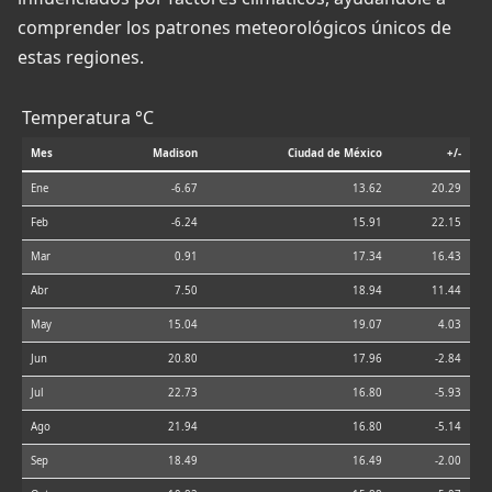
comprender los patrones meteorológicos únicos de
estas regiones.
Temperatura °C
Mes
Madison
Ciudad de México
+/-
Ene
-6.67
13.62
20.29
Feb
-6.24
15.91
22.15
Mar
0.91
17.34
16.43
Abr
7.50
18.94
11.44
May
15.04
19.07
4.03
Jun
20.80
17.96
-2.84
Jul
22.73
16.80
-5.93
Ago
21.94
16.80
-5.14
Sep
18.49
16.49
-2.00