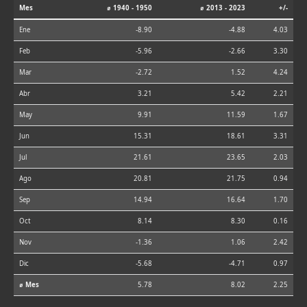
Mes
⌀ 1940 - 1950
⌀ 2013 - 2023
+/-
Ene
-8.90
-4.88
4.03
Feb
-5.96
-2.66
3.30
Mar
-2.72
1.52
4.24
Abr
3.21
5.42
2.21
May
9.91
11.59
1.67
Jun
15.31
18.61
3.31
Jul
21.61
23.65
2.03
Ago
20.81
21.75
0.94
Sep
14.94
16.64
1.70
Oct
8.14
8.30
0.16
Nov
-1.36
1.06
2.42
Dic
-5.68
-4.71
0.97
⌀ Mes
5.78
8.02
2.25