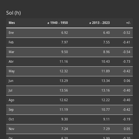
Sol (h)
Mes
⌀ 1940 - 1950
⌀ 2013 - 2023
+/-
Ene
6.92
6.40
-0.52
Feb
7.97
7.55
-0.41
Mar
9.50
8.96
-0.54
Abr
11.16
10.43
-0.73
May
12.32
11.89
-0.42
Jun
13.29
13.34
0.06
Jul
13.56
13.16
-0.40
Ago
12.62
12.22
-0.40
Sep
11.19
10.77
-0.42
Oct
9.30
9.11
-0.19
Nov
7.24
7.29
0.05
Dic
6.20
5.99
-0.20