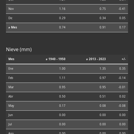
Nov
1.16
0.75
-0.41
Dic
0.29
0.34
0.05
⌀ Mes
0.74
0.91
0.17
Nieve (mm)
Mes
⌀ 1940 - 1950
⌀ 2013 - 2023
+/-
Ene
1.00
1.35
0.35
Feb
1.11
0.97
-0.14
Mar
0.95
0.95
-0.01
Abr
0.50
0.51
0.02
May
0.17
0.08
-0.08
Jun
0.00
0.00
0.00
Jul
0.00
0.00
0.00
Ago
0.00
0.00
0.00