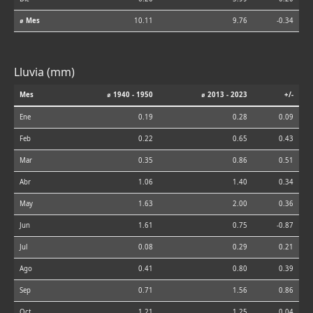
⌀ Mes
10.11
9.76
-0.34
Lluvia (mm)
Mes
⌀ 1940 - 1950
⌀ 2013 - 2023
+/-
Ene
0.19
0.28
0.09
Feb
0.22
0.65
0.43
Mar
0.35
0.86
0.51
Abr
1.06
1.40
0.34
May
1.63
2.00
0.36
Jun
1.61
0.75
-0.87
Jul
0.08
0.29
0.21
Ago
0.41
0.80
0.39
Sep
0.71
1.56
0.86
Oct
1.21
1.25
0.04