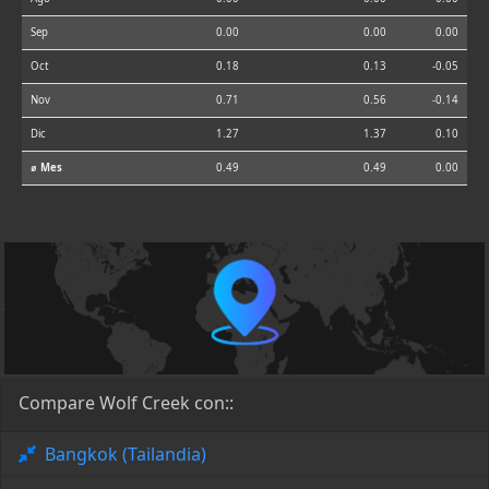
Sep
0.00
0.00
0.00
Oct
0.18
0.13
-0.05
Nov
0.71
0.56
-0.14
Dic
1.27
1.37
0.10
⌀ Mes
0.49
0.49
0.00
Compare Wolf Creek con::
Bangkok (Tailandia)