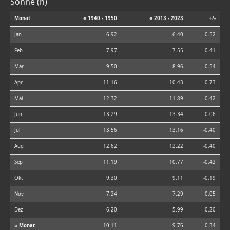
Sonne (h)
Monat
⌀ 1940 - 1950
⌀ 2013 - 2023
+/-
Jan
6.92
6.40
-0.52
Feb
7.97
7.55
-0.41
Mär
9.50
8.96
-0.54
Apr
11.16
10.43
-0.73
Mai
12.32
11.89
-0.42
Jun
13.29
13.34
0.06
Jul
13.56
13.16
-0.40
Aug
12.62
12.22
-0.40
Sep
11.19
10.77
-0.42
Okt
9.30
9.11
-0.19
Nov
7.24
7.29
0.05
Dez
6.20
5.99
-0.20
⌀ Monat
10.11
9.76
-0.34