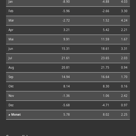
Jan
-8.90
-4.88
4.03
Feb
-5.96
-2.66
3.30
Mär
-2.72
1.52
4.24
Apr
3.21
5.42
2.21
Mai
9.91
11.59
1.67
Jun
15.31
18.61
3.31
Jul
21.61
23.65
2.03
Aug
20.81
21.75
0.94
Sep
14.94
16.64
1.70
Okt
8.14
8.30
0.16
Nov
-1.36
1.06
2.42
Dez
-5.68
-4.71
0.97
⌀ Monat
5.78
8.02
2.25