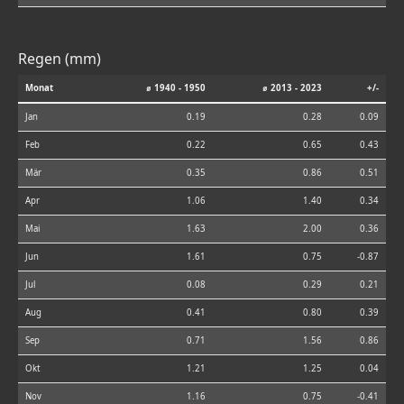
Regen (mm)
Monat
⌀ 1940 - 1950
⌀ 2013 - 2023
+/-
Jan
0.19
0.28
0.09
Feb
0.22
0.65
0.43
Mär
0.35
0.86
0.51
Apr
1.06
1.40
0.34
Mai
1.63
2.00
0.36
Jun
1.61
0.75
-0.87
Jul
0.08
0.29
0.21
Aug
0.41
0.80
0.39
Sep
0.71
1.56
0.86
Okt
1.21
1.25
0.04
Nov
1.16
0.75
-0.41