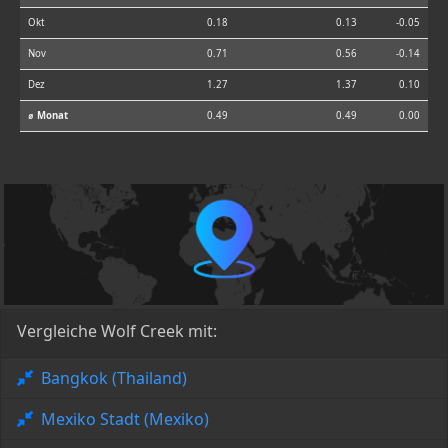
Okt
0.18
0.13
-0.05
Nov
0.71
0.56
-0.14
Dez
1.27
1.37
0.10
⌀ Monat
0.49
0.49
0.00
Vergleiche Wolf Creek mit:
Bangkok (Thailand)
Mexiko Stadt (Mexiko)