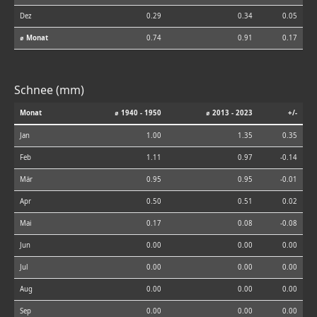
Dez
0.29
0.34
0.05
⌀ Monat
0.74
0.91
0.17
Schnee (mm)
Monat
⌀ 1940 - 1950
⌀ 2013 - 2023
+/-
Jan
1.00
1.35
0.35
Feb
1.11
0.97
-0.14
Mär
0.95
0.95
-0.01
Apr
0.50
0.51
0.02
Mai
0.17
0.08
-0.08
Jun
0.00
0.00
0.00
Jul
0.00
0.00
0.00
Aug
0.00
0.00
0.00
Sep
0.00
0.00
0.00