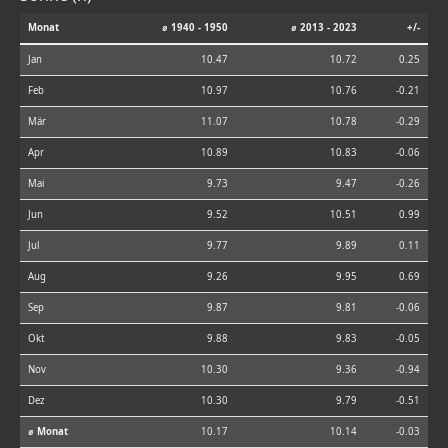
Monat
⌀ 1940 - 1950
⌀ 2013 - 2023
+/-
Jan
10.47
10.72
0.25
Feb
10.97
10.76
-0.21
Mär
11.07
10.78
-0.29
Apr
10.89
10.83
-0.06
Mai
9.73
9.47
-0.26
Jun
9.52
10.51
0.99
Jul
9.77
9.89
0.11
Aug
9.26
9.95
0.69
Sep
9.87
9.81
-0.06
Okt
9.88
9.83
-0.05
Nov
10.30
9.36
-0.94
Dez
10.30
9.79
-0.51
⌀ Monat
10.17
10.14
-0.03