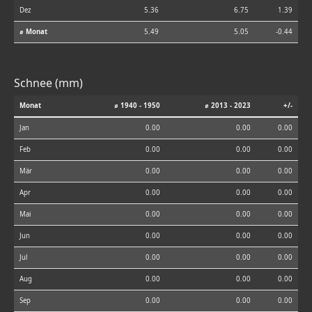
Dez
5.36
6.75
1.39
⌀ Monat
5.49
5.05
-0.44
Schnee (mm)
Monat
⌀ 1940 - 1950
⌀ 2013 - 2023
+/-
Jan
0.00
0.00
0.00
Feb
0.00
0.00
0.00
Mär
0.00
0.00
0.00
Apr
0.00
0.00
0.00
Mai
0.00
0.00
0.00
Jun
0.00
0.00
0.00
Jul
0.00
0.00
0.00
Aug
0.00
0.00
0.00
Sep
0.00
0.00
0.00