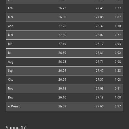
Feb
26.72
27.49
0.77
Mär
26.98
27.85
0.87
Apr
27.26
28.37
1.10
Mai
27.30
28.07
0.77
Jun
27.19
28.12
0.93
Jul
26.89
27.81
0.92
Aug
26.73
27.71
0.98
Sep
26.24
27.47
1.23
Okt
26.29
27.37
1.08
Nov
26.18
27.09
0.91
Dez
26.10
27.19
1.08
⌀ Monat
26.68
27.65
0.97
Sonne (h)