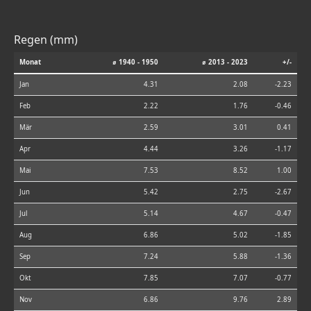
Regen (mm)
Monat
⌀ 1940 - 1950
⌀ 2013 - 2023
+/-
Jan
4.31
2.08
-2.23
Feb
2.22
1.76
-0.46
Mär
2.59
3.01
0.41
Apr
4.44
3.26
-1.17
Mai
7.53
8.52
1.00
Jun
5.42
2.75
-2.67
Jul
5.14
4.67
-0.47
Aug
6.86
5.02
-1.85
Sep
7.24
5.88
-1.36
Okt
7.85
7.07
-0.77
Nov
6.86
9.76
2.89