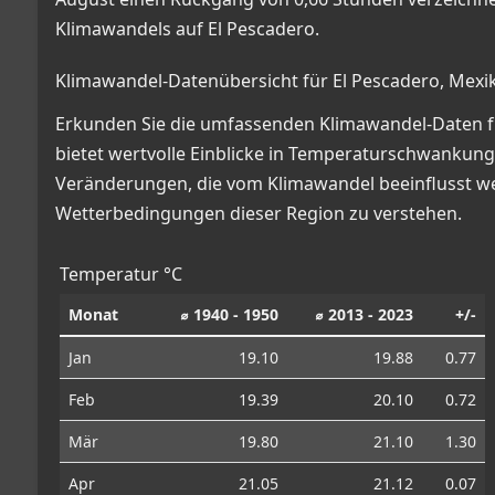
Klimawandels auf El Pescadero.
Klimawandel-Datenübersicht für El Pescadero, Mexi
Erkunden Sie die umfassenden Klimawandel-Daten für 
bietet wertvolle Einblicke in Temperaturschwankun
Veränderungen, die vom Klimawandel beeinflusst werd
Wetterbedingungen dieser Region zu verstehen.
Temperatur °C
Monat
⌀ 1940 - 1950
⌀ 2013 - 2023
+/-
Jan
19.10
19.88
0.77
Feb
19.39
20.10
0.72
Mär
19.80
21.10
1.30
Apr
21.05
21.12
0.07