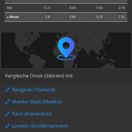
Dez
-12.3
0.03
0.63
2.10
⌀ Monat
2.8
0.86
0.25
7.52
Vergleiche Omsk (Sibirien) mit:
Bangkok (Thailand)
Mexiko Stadt (Mexiko)
Paris (Frankreich)
London (Großbritannien)