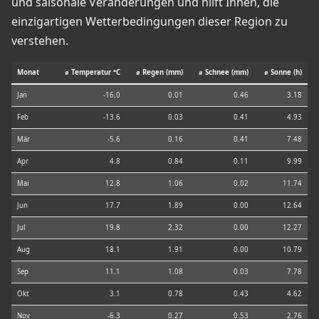
und saisonale Veränderungen und hilft Ihnen, die
einzigartigen Wetterbedingungen dieser Region zu
verstehen.
Monat
⌀ Temperatur °C
⌀ Regen (mm)
⌀ Schnee (mm)
⌀ Sonne (h)
Jan
-16.0
0.01
0.46
3.18
Feb
-13.6
0.03
0.41
4.93
Mär
-5.6
0.16
0.41
7.48
Apr
4.8
0.84
0.11
9.99
Mai
12.8
1.06
0.02
11.74
Jun
17.7
1.89
0.00
12.64
Jul
19.8
2.32
0.00
12.27
Aug
18.1
1.91
0.00
10.79
Sep
11.1
1.08
0.03
7.78
Okt
3.1
0.78
0.43
4.62
Nov
-6.3
0.27
0.53
2.76