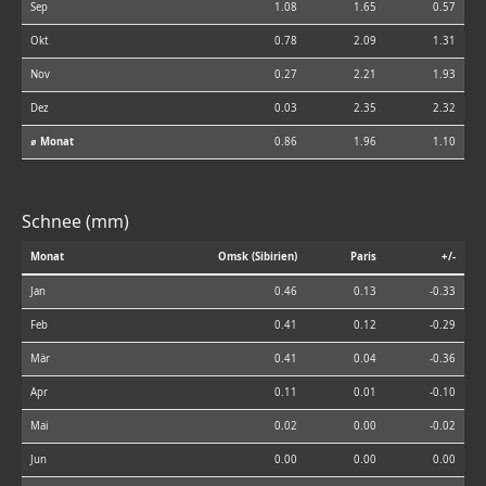
Sep
1.08
1.65
0.57
Okt
0.78
2.09
1.31
Nov
0.27
2.21
1.93
Dez
0.03
2.35
2.32
⌀ Monat
0.86
1.96
1.10
Schnee (mm)
Monat
Omsk (Sibirien)
Paris
+/-
Jan
0.46
0.13
-0.33
Feb
0.41
0.12
-0.29
Mär
0.41
0.04
-0.36
Apr
0.11
0.01
-0.10
Mai
0.02
0.00
-0.02
Jun
0.00
0.00
0.00