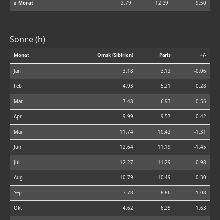
⌀ Monat
2.79
12.29
9.50
Sonne (h)
Monat
Omsk (Sibirien)
Paris
+/-
Jan
3.18
3.12
-0.06
Feb
4.93
5.21
0.28
Mär
7.48
6.93
-0.55
Apr
9.99
9.57
-0.42
Mai
11.74
10.42
-1.31
Jun
12.64
11.19
-1.45
Jul
12.27
11.29
-0.98
Aug
10.79
10.49
-0.30
Sep
7.78
8.86
1.08
Okt
4.62
6.25
1.63