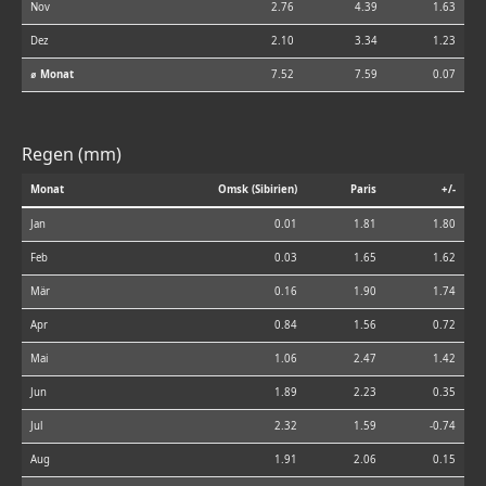
Nov
2.76
4.39
1.63
Dez
2.10
3.34
1.23
⌀ Monat
7.52
7.59
0.07
Regen (mm)
Monat
Omsk (Sibirien)
Paris
+/-
Jan
0.01
1.81
1.80
Feb
0.03
1.65
1.62
Mär
0.16
1.90
1.74
Apr
0.84
1.56
0.72
Mai
1.06
2.47
1.42
Jun
1.89
2.23
0.35
Jul
2.32
1.59
-0.74
Aug
1.91
2.06
0.15