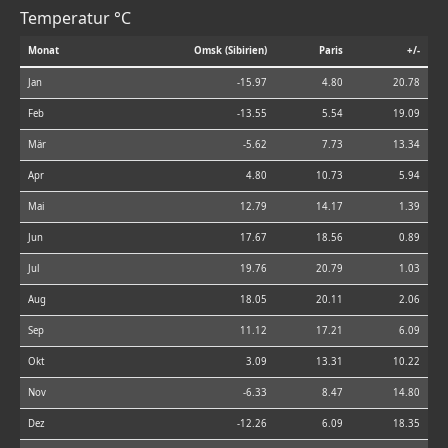
Temperatur °C
Monat
Omsk (Sibirien)
Paris
+/-
Jan
-15.97
4.80
20.78
Feb
-13.55
5.54
19.09
Mär
-5.62
7.73
13.34
Apr
4.80
10.73
5.94
Mai
12.79
14.17
1.39
Jun
17.67
18.56
0.89
Jul
19.76
20.79
1.03
Aug
18.05
20.11
2.06
Sep
11.12
17.21
6.09
Okt
3.09
13.31
10.22
Nov
-6.33
8.47
14.80
Dez
-12.26
6.09
18.35