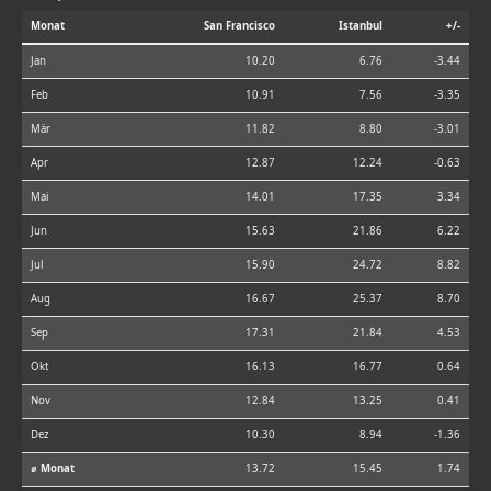
Monat
San Francisco
Istanbul
+/-
Jan
10.20
6.76
-3.44
Feb
10.91
7.56
-3.35
Mär
11.82
8.80
-3.01
Apr
12.87
12.24
-0.63
Mai
14.01
17.35
3.34
Jun
15.63
21.86
6.22
Jul
15.90
24.72
8.82
Aug
16.67
25.37
8.70
Sep
17.31
21.84
4.53
Okt
16.13
16.77
0.64
Nov
12.84
13.25
0.41
Dez
10.30
8.94
-1.36
⌀ Monat
13.72
15.45
1.74