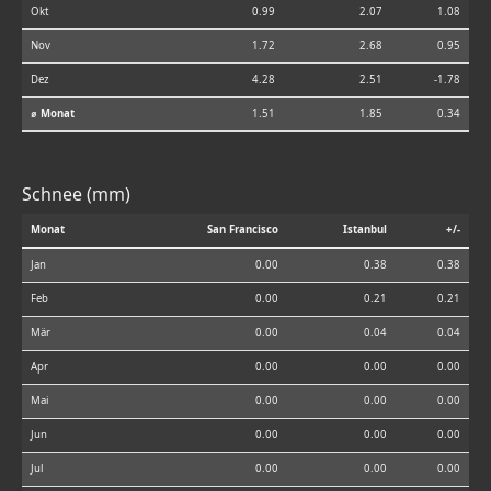
Okt
0.99
2.07
1.08
Nov
1.72
2.68
0.95
Dez
4.28
2.51
-1.78
⌀ Monat
1.51
1.85
0.34
Schnee (mm)
Monat
San Francisco
Istanbul
+/-
Jan
0.00
0.38
0.38
Feb
0.00
0.21
0.21
Mär
0.00
0.04
0.04
Apr
0.00
0.00
0.00
Mai
0.00
0.00
0.00
Jun
0.00
0.00
0.00
Jul
0.00
0.00
0.00