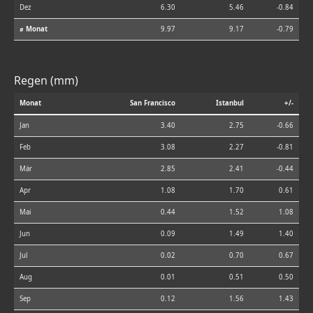
Dez
6.30
5.46
-0.84
⌀ Monat
9.97
9.17
-0.79
Regen (mm)
Monat
San Francisco
Istanbul
+/-
Jan
3.40
2.75
-0.66
Feb
3.08
2.27
-0.81
Mär
2.85
2.41
-0.44
Apr
1.08
1.70
0.61
Mai
0.44
1.52
1.08
Jun
0.09
1.49
1.40
Jul
0.02
0.70
0.67
Aug
0.01
0.51
0.50
Sep
0.12
1.56
1.43