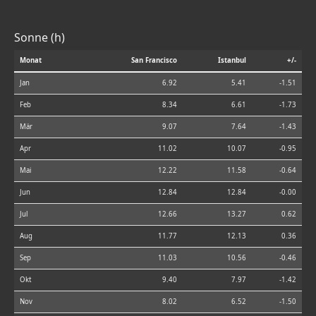
Sonne (h)
Monat
San Francisco
Istanbul
+/-
Jan
6.92
5.41
-1.51
Feb
8.34
6.61
-1.73
Mär
9.07
7.64
-1.43
Apr
11.02
10.07
-0.95
Mai
12.22
11.58
-0.64
Jun
12.84
12.84
-0.00
Jul
12.66
13.27
0.62
Aug
11.77
12.13
0.36
Sep
11.03
10.56
-0.46
Okt
9.40
7.97
-1.42
Nov
8.02
6.52
-1.50