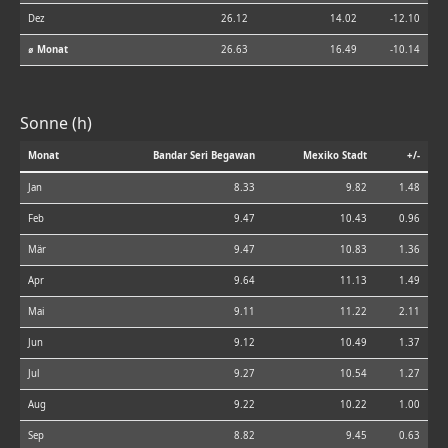
Dez
26.12
14.02
-12.10
⌀ Monat
26.63
16.49
-10.14
Sonne (h)
Monat
Bandar Seri Begawan
Mexiko Stadt
+/-
Jan
8.33
9.82
1.48
Feb
9.47
10.43
0.96
Mär
9.47
10.83
1.36
Apr
9.64
11.13
1.49
Mai
9.11
11.22
2.11
Jun
9.12
10.49
1.37
Jul
9.27
10.54
1.27
Aug
9.22
10.22
1.00
Sep
8.82
9.45
0.63