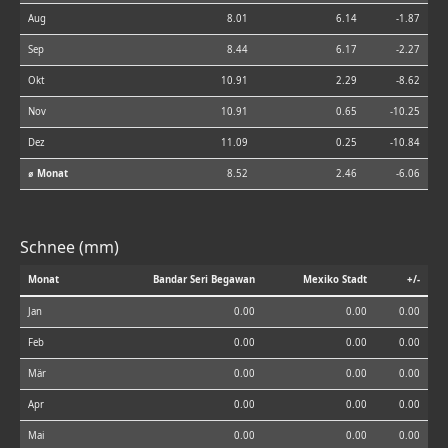
Aug
8.01
6.14
-1.87
Sep
8.44
6.17
-2.27
Okt
10.91
2.29
-8.62
Nov
10.91
0.65
-10.25
Dez
11.09
0.25
-10.84
⌀ Monat
8.52
2.46
-6.06
Schnee (mm)
Monat
Bandar Seri Begawan
Mexiko Stadt
+/-
Jan
0.00
0.00
0.00
Feb
0.00
0.00
0.00
Mär
0.00
0.00
0.00
Apr
0.00
0.00
0.00
Mai
0.00
0.00
0.00