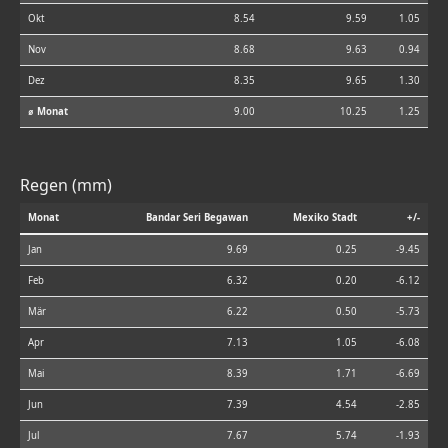
Okt
8.54
9.59
1.05
Nov
8.68
9.63
0.94
Dez
8.35
9.65
1.30
⌀ Monat
9.00
10.25
1.25
Regen (mm)
Monat
Bandar Seri Begawan
Mexiko Stadt
+/-
Jan
9.69
0.25
-9.45
Feb
6.32
0.20
-6.12
Mär
6.22
0.50
-5.73
Apr
7.13
1.05
-6.08
Mai
8.39
1.71
-6.69
Jun
7.39
4.54
-2.85
Jul
7.67
5.74
-1.93