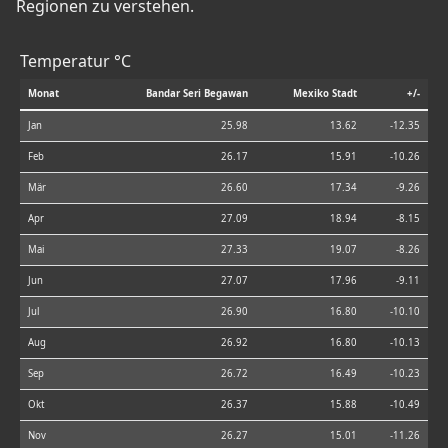
Regionen zu verstehen.
Temperatur °C
Monat
Bandar Seri Begawan
Mexiko Stadt
+/-
Jan
25.98
13.62
-12.35
Feb
26.17
15.91
-10.26
Mär
26.60
17.34
-9.26
Apr
27.09
18.94
-8.15
Mai
27.33
19.07
-8.26
Jun
27.07
17.96
-9.11
Jul
26.90
16.80
-10.10
Aug
26.92
16.80
-10.13
Sep
26.72
16.49
-10.23
Okt
26.37
15.88
-10.49
Nov
26.27
15.01
-11.26