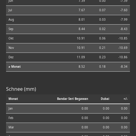
Jun
7.39
0.00
-7.39
Jul
7.67
0.07
-7.60
Aug
8.01
0.03
-7.99
Sep
8.44
0.02
-8.43
Okt
10.91
0.06
-10.85
Nov
10.91
0.21
-10.69
Dez
11.09
0.23
-10.86
⌀ Monat
8.52
0.18
-8.34
Schnee (mm)
Monat
Bandar Seri Begawan
Dubai
+/-
Jan
0.00
0.00
0.00
Feb
0.00
0.00
0.00
Mär
0.00
0.00
0.00