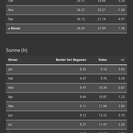
Okt
26.37
29.66
3.29
Nov
26.27
25.21
-1.06
Dez
26.12
21.14
-4.97
⌀ Monat
26.63
27.99
1.36
Sonne (h)
Monat
Bandar Seri Begawan
Dubai
+/-
Jan
8.33
9.16
0.83
Feb
9.47
9.76
0.29
Mär
9.47
10.34
0.87
Apr
9.64
10.87
1.23
Mai
9.11
11.94
2.84
Jun
9.12
12.22
3.10
Jul
9.27
11.47
2.20