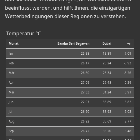
beeinflusst werden, und hilft Ihnen, die einzigartigen
Wetterbedingungen dieser Regionen zu verstehen.
Temperatur °C
Monat
Bandar Seri Begawan
Dubai
+/-
Jan
25.98
18.89
-7.09
Feb
26.17
20.24
-5.93
Mär
26.60
23.34
-3.26
Apr
27.09
27.48
0.39
Mai
27.33
31.24
3.91
Jun
27.07
33.89
6.82
Jul
26.90
35.93
9.03
Aug
26.92
35.69
8.77
Sep
26.72
33.20
6.48