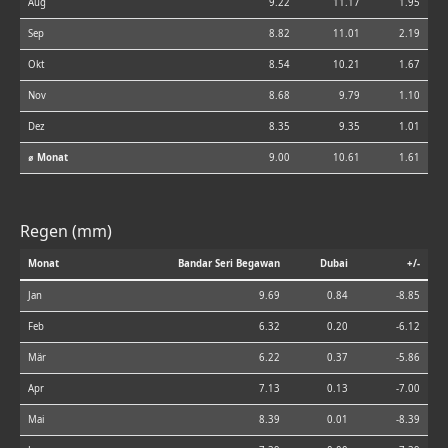
Aug
9.22
11.17
1.95
Sep
8.82
11.01
2.19
Okt
8.54
10.21
1.67
Nov
8.68
9.79
1.10
Dez
8.35
9.35
1.01
⌀ Monat
9.00
10.61
1.61
Regen (mm)
Monat
Bandar Seri Begawan
Dubai
+/-
Jan
9.69
0.84
-8.85
Feb
6.32
0.20
-6.12
Mär
6.22
0.37
-5.86
Apr
7.13
0.13
-7.00
Mai
8.39
0.01
-8.39