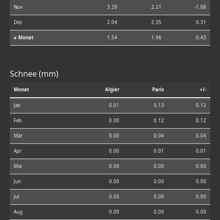
Nov
3.29
2.21
-1.08
Dez
2.04
2.35
0.31
⌀ Monat
1.54
1.96
0.43
Schnee (mm)
Monat
Algier
Paris
+/-
Jan
0.01
0.13
0.12
Feb
0.00
0.12
0.12
Mär
0.00
0.04
0.04
Apr
0.00
0.01
0.01
Mai
0.00
0.00
0.00
Jun
0.00
0.00
0.00
Jul
0.00
0.00
0.00
Aug
0.00
0.00
0.00