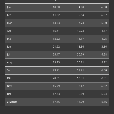
Jan
10.88
4.80
-6.08
Feb
11.62
5.54
-6.07
Mär
13.23
7.73
-5.50
Apr
15.41
10.73
-4.67
Mai
18.22
14.17
-4.05
Jun
21.92
18.56
-3.36
Jul
25.47
20.79
-4.68
Aug
25.83
20.11
-5.72
Sep
23.71
17.21
-6.50
Okt
20.31
13.31
-7.01
Nov
15.29
8.47
-6.82
Dez
12.33
6.09
-6.24
⌀ Monat
17.85
12.29
-5.56