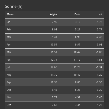
Sonne (h)
Monat
Algier
Paris
+/-
Jan
7.90
3.12
-4.78
Feb
8.98
5.21
-3.77
Mär
9.41
6.93
-2.48
Apr
10.54
9.57
-0.98
Mai
11.51
10.42
-1.08
Jun
12.74
11.19
-1.56
Jul
12.63
11.29
-1.34
Aug
11.70
10.49
-1.20
Sep
10.35
8.86
-1.50
Okt
9.45
6.25
-3.20
Nov
7.79
4.39
-3.40
Dez
7.62
3.34
-4.28