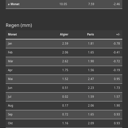
⌀ Monat
10.05
7.59
-2.46
Regen (mm)
Monat
Algier
Paris
+/-
Jan
2.59
1.81
-0.78
Feb
2.06
1.65
-0.41
Mär
2.62
1.90
-0.72
Apr
1.75
1.56
-0.19
Mai
1.52
2.47
0.95
Jun
0.51
2.23
1.73
Jul
0.02
1.59
1.57
Aug
0.17
2.06
1.90
Sep
0.72
1.65
0.93
Okt
1.16
2.09
0.93