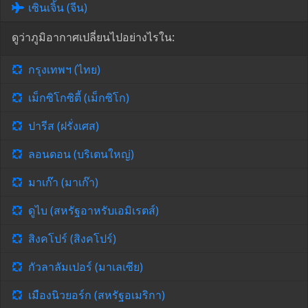
เซินเจิ้น (จีน)
ดูว่าภูมิอากาศเปลี่ยนไปอย่างไรใน:
กรุงเทพฯ (ไทย)
เม็กซิโกซิตี้ (เม็กซิโก)
ปารีส (ฝรั่งเศส)
ลอนดอน (บริเตนใหญ่)
มาเก๊า (มาเก๊า)
ดูไบ (สหรัฐอาหรับเอมิเรตส์)
สิงคโปร์ (สิงคโปร์)
กัวลาลัมเปอร์ (มาเลเซีย)
เมืองนิวยอร์ก (สหรัฐอเมริกา)