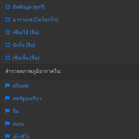
อิสตันบูล (ตุรกี)
มาราเกช (โมร็อกโก)
เซี่ยงไฮ้ (จีน)
ปักกิ่ง (จีน)
เซินเจิ้น (จีน)
สำรวจสภาพภูมิอากาศใน:
ฝรั่งเศส
สหรัฐอเมริกา
จีน
สเปน
เม็กซิโก