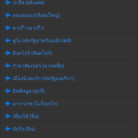
ปารีส (ฝรั่งเศส)
ลอนดอน (บริเตนใหญ่)
มาเก๊า (มาเก๊า)
ดูไบ (สหรัฐอาหรับเอมิเรตส์)
สิงคโปร์ (สิงคโปร์)
กัวลาลัมเปอร์ (มาเลเซีย)
เมืองนิวยอร์ก (สหรัฐอเมริกา)
อิสตันบูล (ตุรกี)
มาราเกช (โมร็อกโก)
เซี่ยงไฮ้ (จีน)
ปักกิ่ง (จีน)