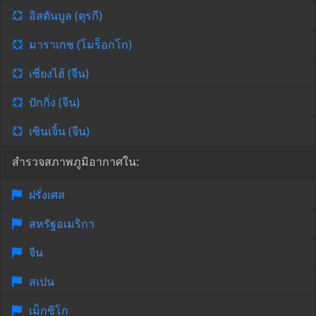
อิสตันบูล (ตุรกี)
มาราเกช (โมร็อกโก)
เซี่ยงไฮ้ (จีน)
ปักกิ่ง (จีน)
เซินเจิ้น (จีน)
สำรวจสภาพภูมิอากาศใน:
ฝรั่งเศส
สหรัฐอเมริกา
จีน
สเปน
เม็กซิโก