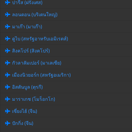
ปารีส (ฝรั่งเศส)
ลอนดอน (บริเตนใหญ่)
มาเก๊า (มาเก๊า)
ดูไบ (สหรัฐอาหรับเอมิเรตส์)
สิงคโปร์ (สิงคโปร์)
กัวลาลัมเปอร์ (มาเลเซีย)
เมืองนิวยอร์ก (สหรัฐอเมริกา)
อิสตันบูล (ตุรกี)
มาราเกช (โมร็อกโก)
เซี่ยงไฮ้ (จีน)
ปักกิ่ง (จีน)