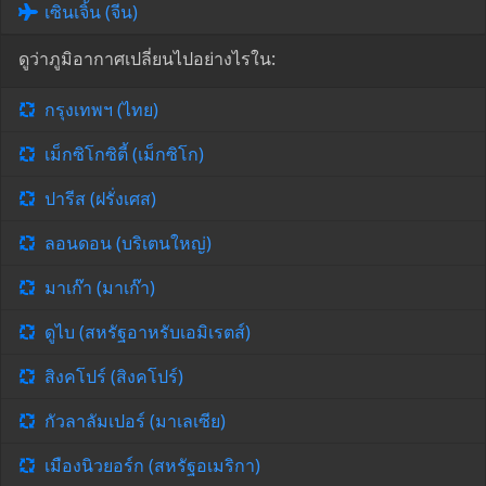
เซินเจิ้น (จีน)
ดูว่าภูมิอากาศเปลี่ยนไปอย่างไรใน:
กรุงเทพฯ (ไทย)
เม็กซิโกซิตี้ (เม็กซิโก)
ปารีส (ฝรั่งเศส)
ลอนดอน (บริเตนใหญ่)
มาเก๊า (มาเก๊า)
ดูไบ (สหรัฐอาหรับเอมิเรตส์)
สิงคโปร์ (สิงคโปร์)
กัวลาลัมเปอร์ (มาเลเซีย)
เมืองนิวยอร์ก (สหรัฐอเมริกา)